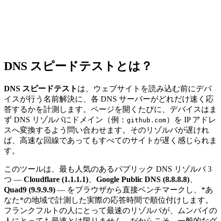
DNS スピードテストとは？
DNS スピードテスト
は、ウェブサイトを読み込む前にデバ
イスが行う名前解決に、各 DNS サーバーがどれだけ速く応
答するかを計測します。ページを開くたびに、デバイスはま
ず DNS リゾルバにドメイン（例：
）を IP アドレ
github.com
スへ変換するよう問い合わせます。そのリゾルバが遅けれ
ば、高速な回線であってもすべてのサイトが遅く感じられま
す。
このツールは、最も人気のあるパブリック DNS リゾルバ 3
つ —
Cloudflare (1.1.1.1)
、
Google Public DNS (8.8.8.8)
、
Quad9 (9.9.9.9)
— をブラウザから直接ベンチマークし、*あ
なた*の地域で計測した実際の応答時間で順位付けします。
フランクフルトの人にとって最速のリゾルバが、ムンバイの
人にとっても最速とは限りません。だからこそ、一般的なグ