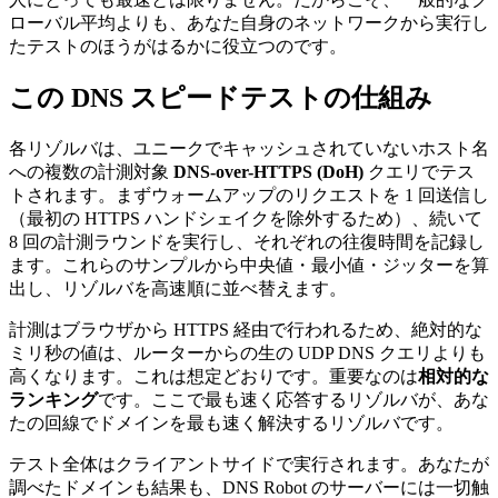
ローバル平均よりも、あなた自身のネットワークから実行し
たテストのほうがはるかに役立つのです。
この DNS スピードテストの仕組み
各リゾルバは、ユニークでキャッシュされていないホスト名
への複数の計測対象
DNS-over-HTTPS (DoH)
クエリでテス
トされます。まずウォームアップのリクエストを 1 回送信し
（最初の HTTPS ハンドシェイクを除外するため）、続いて
8 回の計測ラウンドを実行し、それぞれの往復時間を記録し
ます。これらのサンプルから中央値・最小値・ジッターを算
出し、リゾルバを高速順に並べ替えます。
計測はブラウザから HTTPS 経由で行われるため、絶対的な
ミリ秒の値は、ルーターからの生の UDP DNS クエリよりも
高くなります。これは想定どおりです。重要なのは
相対的な
ランキング
です。ここで最も速く応答するリゾルバが、あな
たの回線でドメインを最も速く解決するリゾルバです。
テスト全体はクライアントサイドで実行されます。あなたが
調べたドメインも結果も、DNS Robot のサーバーには一切触