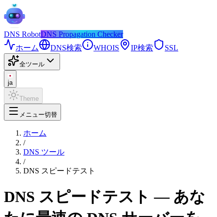
DNS
Robot
DNS Propagation Checker
ホーム
DNS検索
WHOIS
IP検索
SSL
全ツール
ja
Theme
メニュー切替
ホーム
/
DNS ツール
/
DNS スピードテスト
DNS スピードテスト — あな