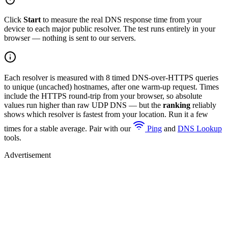
Click
Start
to measure the real DNS response time from your
device to each major public resolver. The test runs entirely in your
browser — nothing is sent to our servers.
Each resolver is measured with
8
timed DNS-over-HTTPS queries
to unique (uncached) hostnames, after one warm-up request. Times
include the HTTPS round-trip from your browser, so absolute
values run higher than raw UDP DNS — but the
ranking
reliably
shows which resolver is fastest from your location. Run it a few
times for a stable average. Pair with our
Ping
and
DNS Lookup
tools.
Advertisement