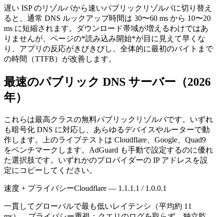
遅い ISP のリゾルバから速いパブリックリゾルバに切り替え
ると、通常 DNS ルックアップ時間は 30〜60 ms から 10〜20
ms に短縮されます。ダウンロード帯域が増えるわけではあ
りませんが、ページの*読み込み開始*が目に見えて早くな
り、アプリの反応がきびきびし、全体的に最初のバイトまで
の時間（TTFB）が改善します。
最速のパブリック DNS サーバー（2026
年）
これらは最高クラスの無料パブリックリゾルバです。いずれ
も暗号化 DNS に対応し、あらゆるデバイスやルーターで動
作します。上のライブテストは Cloudflare、Google、Quad9
をベンチマークします。AdGuard も手動で設定するのに優れ
た選択肢です。いずれかのプロバイダーの IP アドレスを設
定にコピーしてください。
速度 + プライバシー
Cloudflare — 1.1.1.1 / 1.0.0.1
一貫してグローバルで最も低いレイテンシ（平均約 11
ms）。プライバシー重視：クエリのログを取らず、独立監