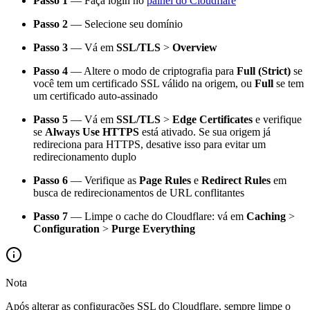
Passo 1
— Faça login no
painel do Cloudflare
Passo 2
— Selecione seu domínio
Passo 3
— Vá em
SSL/TLS
>
Overview
Passo 4
— Altere o modo de criptografia para
Full (Strict)
se
você tem um certificado SSL válido na origem, ou
Full
se tem
um certificado auto-assinado
Passo 5
— Vá em
SSL/TLS
>
Edge Certificates
e verifique
se
Always Use HTTPS
está ativado. Se sua origem já
redireciona para HTTPS, desative isso para evitar um
redirecionamento duplo
Passo 6
— Verifique as
Page Rules
e
Redirect Rules
em
busca de redirecionamentos de URL conflitantes
Passo 7
— Limpe o cache do Cloudflare: vá em
Caching
>
Configuration
>
Purge Everything
Nota
Após alterar as configurações SSL do Cloudflare, sempre limpe o