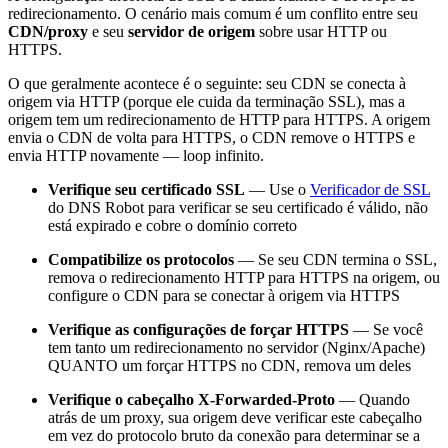
redirecionamento. O cenário mais comum é um conflito entre seu
CDN/proxy
e seu
servidor de origem
sobre usar HTTP ou
HTTPS.
O que geralmente acontece é o seguinte: seu CDN se conecta à
origem via HTTP (porque ele cuida da terminação SSL), mas a
origem tem um redirecionamento de HTTP para HTTPS. A origem
envia o CDN de volta para HTTPS, o CDN remove o HTTPS e
envia HTTP novamente — loop infinito.
Verifique seu certificado SSL
— Use o
Verificador de SSL
do DNS Robot para verificar se seu certificado é válido, não
está expirado e cobre o domínio correto
Compatibilize os protocolos
— Se seu CDN termina o SSL,
remova o redirecionamento HTTP para HTTPS na origem, ou
configure o CDN para se conectar à origem via HTTPS
Verifique as configurações de forçar HTTPS
— Se você
tem tanto um redirecionamento no servidor (Nginx/Apache)
QUANTO um forçar HTTPS no CDN, remova um deles
Verifique o cabeçalho X-Forwarded-Proto
— Quando
atrás de um proxy, sua origem deve verificar este cabeçalho
em vez do protocolo bruto da conexão para determinar se a