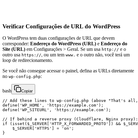
Verificar Configurações de URL do WordPress
O WordPress tem duas configurações de URL que devem
corresponder:
Endereço do WordPress (URL)
e
Endereço do
Site (URL)
em Configurações > Geral. Se um usa
e o
http://
outro usa
, ou um tem
e o outro não, você terá um
https://
www.
loop de redirecionamento.
Se você não consegue acessar o painel, defina as URLs diretamente
no
:
wp-config.php
bash
Copiar
// Add these lines to wp-config.php (above "That's all,
define('WP_HOME', 'https://example.com');

define('WP_SITEURL', 'https://example.com');

// If behind a reverse proxy (Cloudflare, Nginx proxy):

if (isset($_SERVER['HTTP_X_FORWARDED_PROTO']) && $_SERV
    $_SERVER['HTTPS'] = 'on';

}