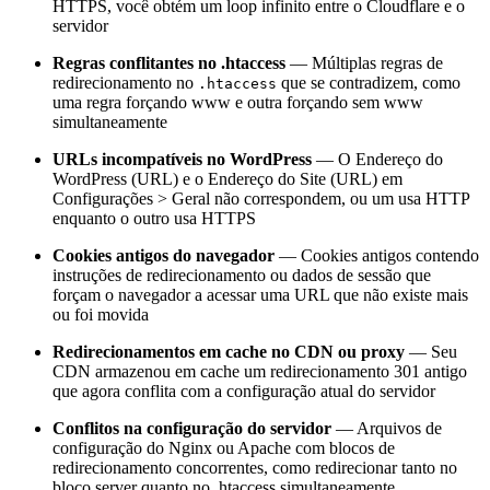
HTTPS, você obtém um loop infinito entre o Cloudflare e o
servidor
Regras conflitantes no .htaccess
— Múltiplas regras de
redirecionamento no
que se contradizem, como
.htaccess
uma regra forçando www e outra forçando sem www
simultaneamente
URLs incompatíveis no WordPress
— O Endereço do
WordPress (URL) e o Endereço do Site (URL) em
Configurações > Geral não correspondem, ou um usa HTTP
enquanto o outro usa HTTPS
Cookies antigos do navegador
— Cookies antigos contendo
instruções de redirecionamento ou dados de sessão que
forçam o navegador a acessar uma URL que não existe mais
ou foi movida
Redirecionamentos em cache no CDN ou proxy
— Seu
CDN armazenou em cache um redirecionamento 301 antigo
que agora conflita com a configuração atual do servidor
Conflitos na configuração do servidor
— Arquivos de
configuração do Nginx ou Apache com blocos de
redirecionamento concorrentes, como redirecionar tanto no
bloco server quanto no .htaccess simultaneamente