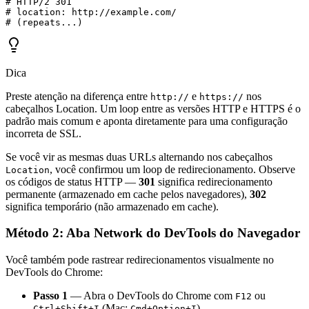
# HTTP/2 301

# location: http://example.com/

# (repeats...)
Dica
Preste atenção na diferença entre
e
nos
http://
https://
cabeçalhos Location. Um loop entre as versões HTTP e HTTPS é o
padrão mais comum e aponta diretamente para uma configuração
incorreta de SSL.
Se você vir as mesmas duas URLs alternando nos cabeçalhos
, você confirmou um loop de redirecionamento. Observe
Location
os códigos de status HTTP —
301
significa redirecionamento
permanente (armazenado em cache pelos navegadores),
302
significa temporário (não armazenado em cache).
Método 2: Aba Network do DevTools do Navegador
Você também pode rastrear redirecionamentos visualmente no
DevTools do Chrome:
Passo 1
— Abra o DevTools do Chrome com
ou
F12
(Mac:
)
Ctrl+Shift+I
Cmd+Option+I