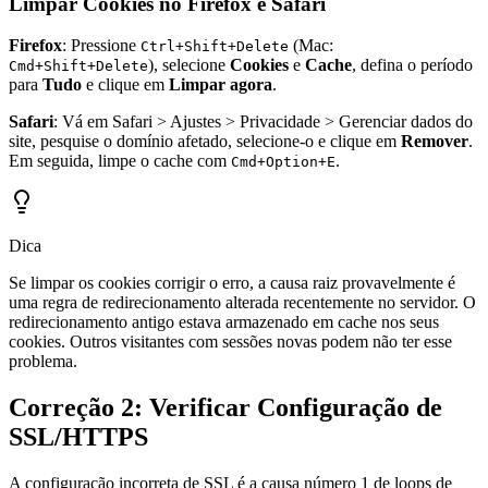
Limpar Cookies no Firefox e Safari
Firefox
: Pressione
(Mac:
Ctrl+Shift+Delete
), selecione
Cookies
e
Cache
, defina o período
Cmd+Shift+Delete
para
Tudo
e clique em
Limpar agora
.
Safari
: Vá em Safari > Ajustes > Privacidade > Gerenciar dados do
site, pesquise o domínio afetado, selecione-o e clique em
Remover
.
Em seguida, limpe o cache com
.
Cmd+Option+E
Dica
Se limpar os cookies corrigir o erro, a causa raiz provavelmente é
uma regra de redirecionamento alterada recentemente no servidor. O
redirecionamento antigo estava armazenado em cache nos seus
cookies. Outros visitantes com sessões novas podem não ter esse
problema.
Correção 2: Verificar Configuração de
SSL/HTTPS
A configuração incorreta de SSL é a causa número 1 de loops de