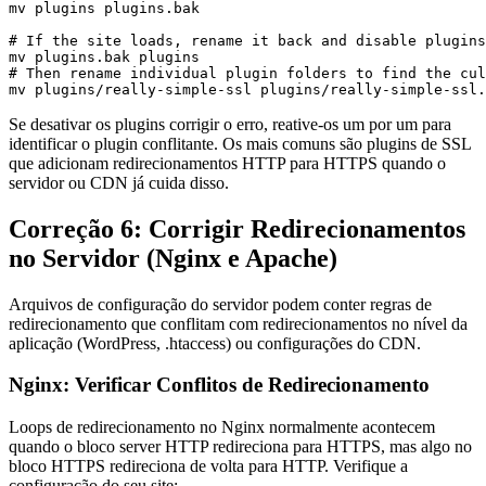
mv plugins plugins.bak

# If the site loads, rename it back and disable plugins
mv plugins.bak plugins

# Then rename individual plugin folders to find the cul
mv plugins/really-simple-ssl plugins/really-simple-ssl.
Se desativar os plugins corrigir o erro, reative-os um por um para
identificar o plugin conflitante. Os mais comuns são plugins de SSL
que adicionam redirecionamentos HTTP para HTTPS quando o
servidor ou CDN já cuida disso.
Correção 6: Corrigir Redirecionamentos
no Servidor (Nginx e Apache)
Arquivos de configuração do servidor podem conter regras de
redirecionamento que conflitam com redirecionamentos no nível da
aplicação (WordPress, .htaccess) ou configurações do CDN.
Nginx: Verificar Conflitos de Redirecionamento
Loops de redirecionamento no Nginx normalmente acontecem
quando o bloco server HTTP redireciona para HTTPS, mas algo no
bloco HTTPS redireciona de volta para HTTP. Verifique a
configuração do seu site: