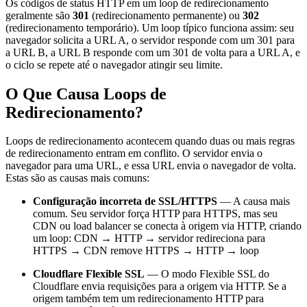
Os códigos de status HTTP em um loop de redirecionamento
geralmente são
301
(redirecionamento permanente) ou
302
(redirecionamento temporário). Um loop típico funciona assim: seu
navegador solicita a URL A, o servidor responde com um 301 para
a URL B, a URL B responde com um 301 de volta para a URL A, e
o ciclo se repete até o navegador atingir seu limite.
O Que Causa Loops de
Redirecionamento?
Loops de redirecionamento acontecem quando duas ou mais regras
de redirecionamento entram em conflito. O servidor envia o
navegador para uma URL, e essa URL envia o navegador de volta.
Estas são as causas mais comuns:
Configuração incorreta de SSL/HTTPS
— A causa mais
comum. Seu servidor força HTTP para HTTPS, mas seu
CDN ou load balancer se conecta à origem via HTTP, criando
um loop: CDN → HTTP → servidor redireciona para
HTTPS → CDN remove HTTPS → HTTP → loop
Cloudflare Flexible SSL
— O modo Flexible SSL do
Cloudflare envia requisições para a origem via HTTP. Se a
origem também tem um redirecionamento HTTP para