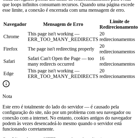
que loops infinitos consumam recursos. Quando uma página excede
esse limite, a conexão é encerrada com uma mensagem de erro.
Limite de
Navegador
Mensagem de Erro
Redirecionamento
This page isn't working —
20
Chrome
ERR_TOO_MANY_REDIRECTS
redirecionamentos
20
Firefox
The page isn't redirecting properly
redirecionamentos
Safari Can't Open the Page — too
16
Safari
many redirects occurred
redirecionamentos
This page isn't working —
20
Edge
ERR_TOO_MANY_REDIRECTS
redirecionamentos
Nota
Este erro é totalmente do lado do servidor — é causado pela
configuração do site, não por um problema com seu navegador ou
conexão com a internet. No entanto, cookies antigos do navegador
podem às vezes desencadeá-lo mesmo quando o servidor está
funcionando corretamente.