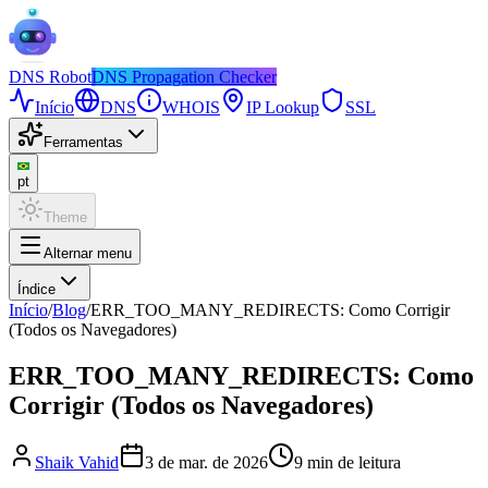
DNS
Robot
DNS Propagation Checker
Início
DNS
WHOIS
IP Lookup
SSL
Ferramentas
pt
Theme
Alternar menu
Índice
Início
/
Blog
/
ERR_TOO_MANY_REDIRECTS: Como Corrigir
(Todos os Navegadores)
ERR_TOO_MANY_REDIRECTS: Como
Corrigir (Todos os Navegadores)
Shaik Vahid
3 de mar. de 2026
9
min de leitura