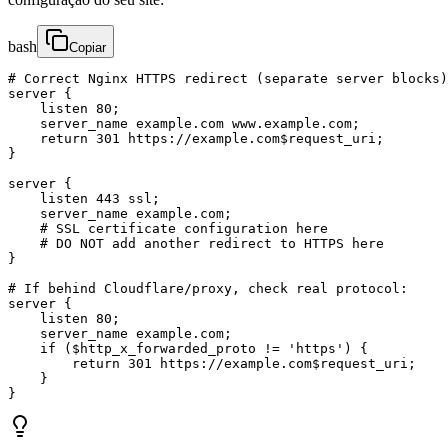
bash
Copiar
# Correct Nginx HTTPS redirect (separate server blocks)
server {

    listen 80;

    server_name example.com www.example.com;

    return 301 https://example.com$request_uri;

}

server {

    listen 443 ssl;

    server_name example.com;

    # SSL certificate configuration here

    # DO NOT add another redirect to HTTPS here

}

# If behind Cloudflare/proxy, check real protocol:

server {

    listen 80;

    server_name example.com;

    if ($http_x_forwarded_proto != 'https') {

        return 301 https://example.com$request_uri;

    }

}