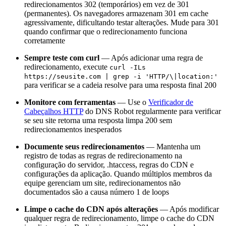
redirecionamentos 302 (temporários) em vez de 301
(permanentes). Os navegadores armazenam 301 em cache
agressivamente, dificultando testar alterações. Mude para 301
quando confirmar que o redirecionamento funciona
corretamente
Sempre teste com curl
— Após adicionar uma regra de
redirecionamento, execute
curl -ILs
https://seusite.com | grep -i 'HTTP/\|location:'
para verificar se a cadeia resolve para uma resposta final 200
Monitore com ferramentas
— Use o
Verificador de
Cabeçalhos HTTP
do DNS Robot regularmente para verificar
se seu site retorna uma resposta limpa 200 sem
redirecionamentos inesperados
Documente seus redirecionamentos
— Mantenha um
registro de todas as regras de redirecionamento na
configuração do servidor, .htaccess, regras do CDN e
configurações da aplicação. Quando múltiplos membros da
equipe gerenciam um site, redirecionamentos não
documentados são a causa número 1 de loops
Limpe o cache do CDN após alterações
— Após modificar
qualquer regra de redirecionamento, limpe o cache do CDN