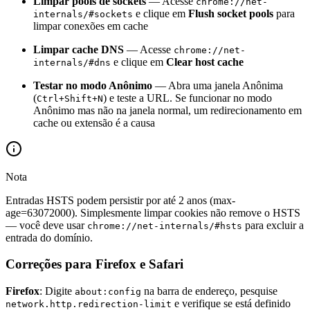
Limpar pools de sockets
— Acesse
chrome://net-
e clique em
Flush socket pools
para
internals/#sockets
limpar conexões em cache
Limpar cache DNS
— Acesse
chrome://net-
e clique em
Clear host cache
internals/#dns
Testar no modo Anônimo
— Abra uma janela Anônima
(
) e teste a URL. Se funcionar no modo
Ctrl+Shift+N
Anônimo mas não na janela normal, um redirecionamento em
cache ou extensão é a causa
Nota
Entradas HSTS podem persistir por até 2 anos (max-
age=63072000). Simplesmente limpar cookies não remove o HSTS
— você deve usar
para excluir a
chrome://net-internals/#hsts
entrada do domínio.
Correções para Firefox e Safari
Firefox
: Digite
na barra de endereço, pesquise
about:config
e verifique se está definido
network.http.redirection-limit