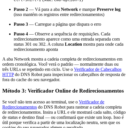
Passo 2
— Vá para a aba
Network
e marque
Preserve log
(isso mantém os registros entre redirecionamentos)
Passo 3
— Carregue a página que dispara o erro
Passo 4
— Observe a sequência de requisições. Cada
redirecionamento aparece como uma entrada separada com
status 301 ou 302. A coluna
Location
mostra para onde cada
redirecionamento aponta
A aba Network mostra a cadeia completa de redirecionamentos em
ordem cronológica. Você verá o padrão — normalmente duas ou
três URLs se repetindo em ciclo. Use o
Verificador de Cabeçalhos
HTTP
do DNS Robot para inspecionar os cabeçalhos de resposta de
fora do cache do seu navegador.
Método 3: Verificador Online de Redirecionamentos
Se você não tem acesso ao terminal, use o
Verificador de
Redirecionamentos
do DNS Robot para rastrear a cadeia completa
de redirecionamentos. Insira a URL e ele mostrará cada salto, código
de status e destino final — ou confirmará que existe um loop. Isso é
útil porque verifica a partir de uma localização neutra, sem que os
cookies do seu navegador afetem o resultado.