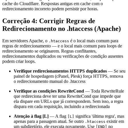
cache do Cloudflare. Respostas antigas em cache com o
redirecionamento incorreto podem persistir por horas.
Correção 4: Corrigir Regras de
Redirecionamento no .htaccess (Apache)
Em servidores Apache, o
é o local mais comum para
.htaccess
regras de redirecionamento — e o local mais comum para loops de
redirecionamento se originarem. Regras conflitantes,
redirecionamentos duplicados ou verificações de condição ausentes
podem criar loops.
Verifique redirecionamentos HTTPS duplicados
— Se seu
painel de hospedagem (cPanel, Plesk) força HTTPS, remova
o redirecionamento manual do .htaccess
Verifique as condições RewriteCond
— Toda RewriteRule
que redireciona deve ter uma RewriteCond que impede que
ela dispare em URLs que já correspondem. Sem isso, a regra
dispara em cada requisição, incluindo a redirecionada
Atenção à flag [L]
— A flag
significa 'última regra', mas
[L]
apenas para a passagem atual. Se outro
existir em
.htaccess
um subdiretório, ele executa novamente. Use
no
[END]