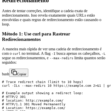
Redirecionamento
Antes de tentar correções, identifique a cadeia exata de
redirecionamento. Isso revela exatamente quais URLs estão
envolvidas e quais regras de redirecionamento estão causando o
loop.
Método 1: Use curl para Rastrear
Redirecionamentos
A maneira mais rápida de ver uma cadeia de redirecionamento é
com o
no terminal. A flag
busca apenas os cabeçalhos,
curl
-I
-L
segue os redirecionamentos, e
limita quantos serão
--max-redirs
seguidos:
bash
Copiar
# Trace redirect chain (limit to 10 hops)

curl -ILs --max-redirs 10 https://example.com 2>&1 | gr
# Example output showing a redirect loop:

# HTTP/2 301

# location: http://example.com/

# HTTP/1.1 301 Moved Permanently

# Location: https://example.com/
