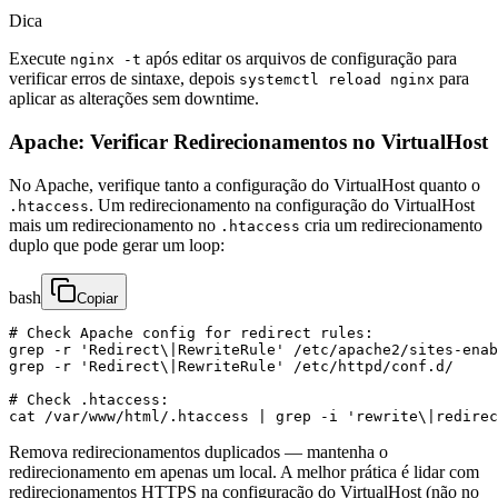
Dica
Execute
após editar os arquivos de configuração para
nginx -t
verificar erros de sintaxe, depois
para
systemctl reload nginx
aplicar as alterações sem downtime.
Apache: Verificar Redirecionamentos no VirtualHost
No Apache, verifique tanto a configuração do VirtualHost quanto o
. Um redirecionamento na configuração do VirtualHost
.htaccess
mais um redirecionamento no
cria um redirecionamento
.htaccess
duplo que pode gerar um loop:
bash
Copiar
# Check Apache config for redirect rules:

grep -r 'Redirect\|RewriteRule' /etc/apache2/sites-enab
grep -r 'Redirect\|RewriteRule' /etc/httpd/conf.d/

# Check .htaccess:

cat /var/www/html/.htaccess | grep -i 'rewrite\|redirec
Remova redirecionamentos duplicados — mantenha o
redirecionamento em apenas um local. A melhor prática é lidar com
redirecionamentos HTTPS na configuração do VirtualHost (não no