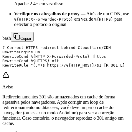
Apache 2.4+ em vez disso
Verifique os cabeçalhos de proxy
— Atrás de um CDN, use
em vez de
para
%{HTTP:X-Forwarded-Proto}
%{HTTPS}
detectar o protocolo original
bash
Copiar
# Correct HTTPS redirect behind Cloudflare/CDN:

RewriteEngine On

RewriteCond %{HTTP:X-Forwarded-Proto} !https

RewriteCond %{HTTPS} off

RewriteRule ^(.*)$ https://%{HTTP_HOST}/$1 [R=301,L]
Aviso
Redirecionamentos 301 são armazenados em cache de forma
agressiva pelos navegadores. Após corrigir um loop de
redirecionamento no .htaccess, você deve limpar o cache do
navegador (ou testar no modo Anônimo) para ver a correção
funcionar. Caso contrário, o navegador reproduz o 301 antigo em
cache.