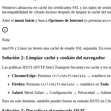
Windows almacena en caché los certificados SSL y los datos de sesión 
incompatibilidad de cifrado incluso después de limpiar la caché del n
Abre el
menú Inicio
y busca
Opciones de Internet
(o presiona
Win+
Nota
macOS y Linux no tienen una caché de estado SSL separada. En esos s
Solución 2: Limpiar caché y cookies del navegador
Las políticas HSTS (HTTP Strict Transport Security) en caché o los t
Chrome/Edge:
Presiona
→ establece e
Ctrl+Shift+Delete
Firefox:
Presiona
→ establece en
Todo
Ctrl+Shift+Delete
Safari:
Menú Safari → Configuración → Privacidad → Administ
Para un solo dominio, también puedes borrar su entrada HSTS en Ch
Solución 3: Desactivar el protocolo QUIC