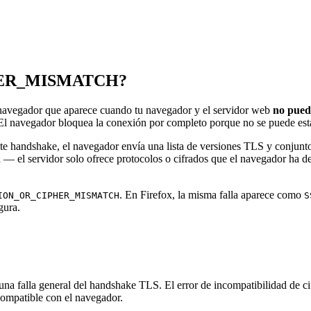
HER_MISMATCH?
or que aparece cuando tu navegador y el servidor web
no pued
 navegador bloquea la conexión por completo porque no se puede esta
ndshake, el navegador envía una lista de versiones TLS y conjuntos d
 — el servidor solo ofrece protocolos o cifrados que el navegador ha 
. En Firefox, la misma falla aparece como
ION_OR_CIPHER_MISMATCH
S
gura.
 una falla general del handshake TLS. El error de incompatibilidad de 
compatible con el navegador.