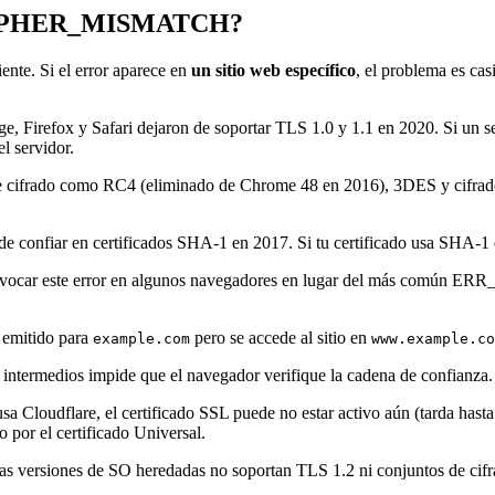
CIPHER_MISMATCH?
iente. Si el error aparece en
un sitio web específico
, el problema es cas
 Firefox y Safari dejaron de soportar TLS 1.0 y 1.1 en 2020. Si un ser
l servidor.
cifrado como RC4 (eliminado de Chrome 48 en 2016), 3DES y cifrados
 confiar en certificados SHA-1 en 2017. Si tu certificado usa SHA-1
ovocar este error en algunos navegadores en lugar del más común
 emitido para
pero se accede al sitio en
example.com
www.example.co
s intermedios impide que el navegador verifique la cadena de confianz
usa Cloudflare, el certificado SSL puede no estar activo aún (tarda ha
 por el certificado Universal.
 versiones de SO heredadas no soportan TLS 1.2 ni conjuntos de cifra