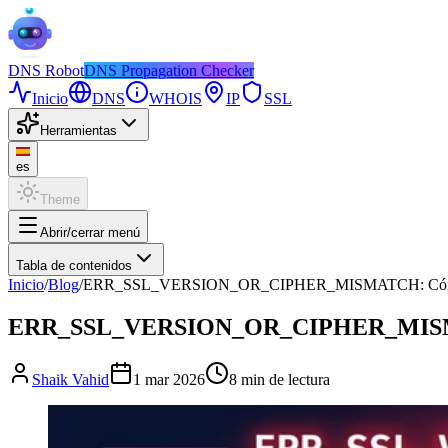
DNS
Robot
DNS Propagation Checker
Inicio
DNS
WHOIS
IP
SSL
Herramientas
es
Theme
Abrir/cerrar menú
Tabla de contenidos
Inicio
/
Blog
/
ERR_SSL_VERSION_OR_CIPHER_MISMATCH: Cómo Sol
ERR_SSL_VERSION_OR_CIPHER_MISMATCH
Shaik Vahid
1 mar 2026
8
min de lectura