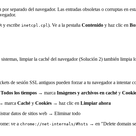
por separado del navegador. Las entradas obsoletas o corruptas en esta 
avegador.
y escribe
). Ve a la pestaña
Contenido
y haz clic en
Bo
R
inetcpl.cpl
istemas, limpiar la caché del navegador (Solución 2) también limpia l
ickets de sesión SSL antiguos pueden forzar a tu navegador a intentar 
n
Todos los tiempos
→ marca
Imágenes y archivos en caché
y
Cooki
→ marca
Caché
y
Cookies
→ haz clic en
Limpiar ahora
rar datos de sitios web → Eliminar todo
rome: ve a
→ en "Delete domain sec
chrome://net-internals/#hsts