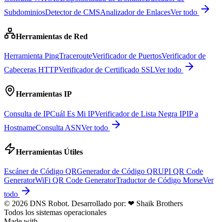
Subdominios
Detector de CMS
Analizador de Enlaces
Ver todo
Herramientas de Red
Herramienta Ping
Traceroute
Verificador de Puertos
Verificador de
Cabeceras HTTP
Verificador de Certificado SSL
Ver todo
Herramientas IP
Consulta de IP
Cuál Es Mi IP
Verificador de Lista Negra IP
IP a
Hostname
Consulta ASN
Ver todo
Herramientas Útiles
Escáner de Código QR
Generador de Código QR
UPI QR Code
Generator
WiFi QR Code Generator
Traductor de Código Morse
Ver
todo
© 2026 DNS Robot. Desarrollado por:
❤
Shaik Brothers
Todos los sistemas operacionales
Made with