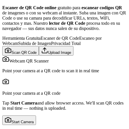
Escaner de QR Code online
gratuito para
escanear codigos QR
de imagenes o con su webcam al instante. Suba una imagen con QR
Code o use su camara para decodificar URLs, textos, WiFi,
contactos y mas. Nuestro
lector de QR Code
procesa todo en su
navegador — sus datos nunca salen de su dispositivo.
Herramienta Gratuita
Escaner de QR Code
Escaneo por
Webcam
Subida de Imagen
Privacidad Total
Scan QR Code
Upload Image
Webcam QR Scanner
Point your camera at a QR code to scan it in real time
Point your camera at a QR code
Tap
Start Camera
and allow browser access. We'll scan QR codes
in real time — nothing is uploaded.
Start Camera