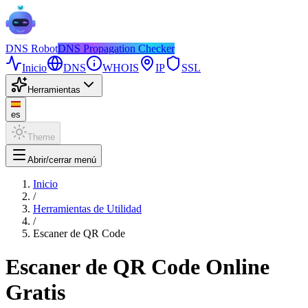
DNS
Robot
DNS Propagation Checker
Inicio
DNS
WHOIS
IP
SSL
Herramientas
es
Theme
Abrir/cerrar menú
Inicio
/
Herramientas de Utilidad
/
Escaner de QR Code
Escaner de QR Code Online
Gratis