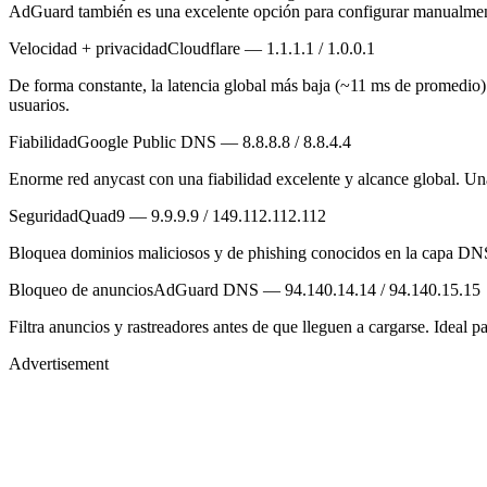
AdGuard también es una excelente opción para configurar manualmente
Velocidad + privacidad
Cloudflare — 1.1.1.1 / 1.0.0.1
De forma constante, la latencia global más baja (~11 ms de promedio).
usuarios.
Fiabilidad
Google Public DNS — 8.8.8.8 / 8.8.4.4
Enorme red anycast con una fiabilidad excelente y alcance global. Una
Seguridad
Quad9 — 9.9.9.9 / 149.112.112.112
Bloquea dominios maliciosos y de phishing conocidos en la capa DNS
Bloqueo de anuncios
AdGuard DNS — 94.140.14.14 / 94.140.15.15
Filtra anuncios y rastreadores antes de que lleguen a cargarse. Ideal p
Advertisement