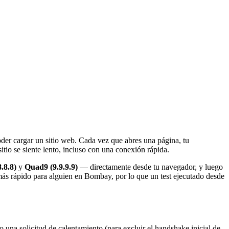
oder cargar un sitio web. Cada vez que abres una página, tu
 sitio se siente lento, incluso con una conexión rápida.
.8.8)
y
Quad9 (9.9.9.9)
— directamente desde tu navegador, y luego
 más rápido para alguien en Bombay, por lo que un test ejecutado desde
una solicitud de calentamiento (para excluir el handshake inicial de