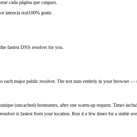
erar cada página que cargues.
or latencia real
100% gratis
he fastest DNS resolver for you.
each major public resolver. The test runs entirely in your browser — no
ique (uncached) hostnames, after one warm-up request. Times include
solver is fastest from your location. Run it a few times for a stable av