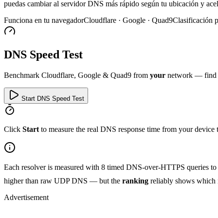
puedas cambiar al servidor DNS más rápido según tu ubicación y acel
Funciona en tu navegador
Cloudflare · Google · Quad9
Clasificación p
DNS Speed Test
Benchmark Cloudflare, Google & Quad9 from
your
network — find t
Start DNS Speed Test
Click
Start
to measure the real DNS response time from your device to 
Each resolver is measured with
8
timed DNS-over-HTTPS queries to un
higher than raw UDP DNS — but the
ranking
reliably shows which re
Advertisement