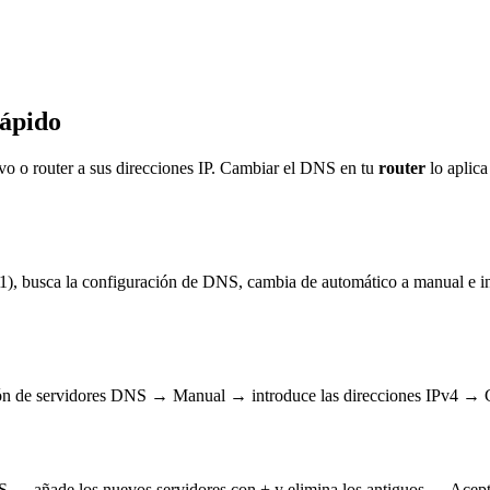
ápido
tivo o router a sus direcciones IP. Cambiar el DNS en tu
router
lo aplica
1), busca la configuración de DNS, cambia de automático a manual e int
ión de servidores DNS → Manual → introduce las direcciones IPv4 → 
 añade los nuevos servidores con + y elimina los antiguos → Acept