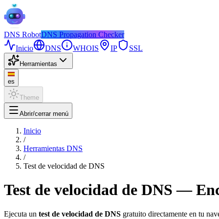
DNS
Robot
DNS Propagation Checker
Inicio
DNS
WHOIS
IP
SSL
Herramientas
es
Theme
Abrir/cerrar menú
Inicio
/
Herramientas DNS
/
Test de velocidad de DNS
Test de velocidad de DNS — Enc
Ejecuta un
test de velocidad de DNS
gratuito directamente en tu na