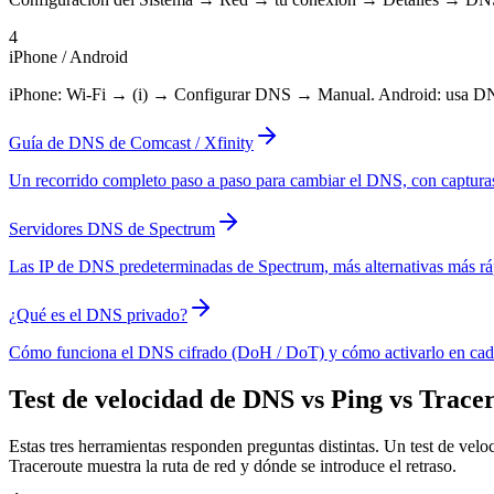
4
iPhone / Android
iPhone: Wi-Fi → (i) → Configurar DNS → Manual. Android: usa DNS
Guía de DNS de Comcast / Xfinity
Un recorrido completo paso a paso para cambiar el DNS, con capturas d
Servidores DNS de Spectrum
Las IP de DNS predeterminadas de Spectrum, más alternativas más ráp
¿Qué es el DNS privado?
Cómo funciona el DNS cifrado (DoH / DoT) y cómo activarlo en cad
Test de velocidad de DNS vs Ping vs Trace
Estas tres herramientas responden preguntas distintas. Un test de velo
Traceroute muestra la ruta de red y dónde se introduce el retraso.