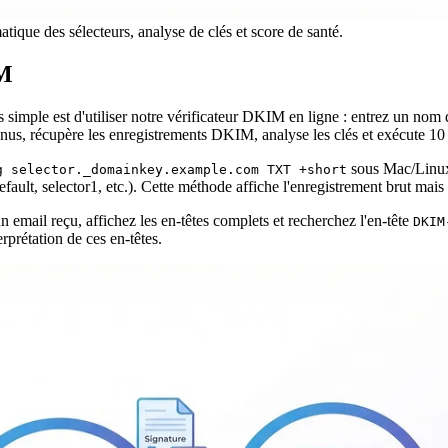
que des sélecteurs, analyse de clés et score de santé.
IM
s simple est d'utiliser notre vérificateur DKIM en ligne : entrez un nom
us, récupère les enregistrements DKIM, analyse les clés et exécute 10 v
sous Mac/Linu
g selector._domainkey.example.com TXT +short
lt, selector1, etc.). Cette méthode affiche l'enregistrement brut mais ne v
 email reçu, affichez les en-têtes complets et recherchez l'en-tête
DKIM
terprétation de ces en-têtes.