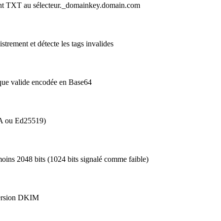
ment TXT au sélecteur._domainkey.domain.com
trement et détecte les tags invalides
ique valide encodée en Base64
SA ou Ed25519)
 moins 2048 bits (1024 bits signalé comme faible)
version DKIM