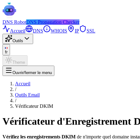
DNS
Robot
DNS Propagation Checker
Accueil
DNS
WHOIS
IP
SSL
Outils
fr
Theme
Ouvrir/fermer le menu
Accueil
/
Outils Email
/
Vérificateur DKIM
Vérificateur d'Enregistrement
Vérifiez les enregistrements DKIM
de n'importe quel domaine inst