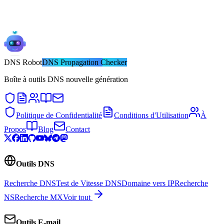
DNS
Robot
DNS Propagation Checker
Boîte à outils DNS nouvelle génération
Politique de Confidentialité
Conditions d'Utilisation
À
Propos
Blog
Contact
Outils DNS
Recherche DNS
Test de Vitesse DNS
Domaine vers IP
Recherche
NS
Recherche MX
Voir tout
Outils E-mail