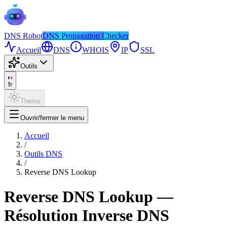
DNS
Robot
DNS Propagation Checker
Accueil
DNS
WHOIS
IP
SSL
Outils
fr
Theme
Ouvrir/fermer le menu
Accueil
/
Outils DNS
/
Reverse DNS Lookup
Reverse DNS Lookup —
Résolution Inverse DNS