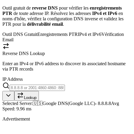
Outil gratuit de
reverse DNS
pour vérifier les
enregistrements
PTR
de toute adresse IP. Résolvez les adresses
IPv4 et IPv6
en
noms d'hôte, vérifiez la configuration DNS inverse et validez les
PTR pour la
délivrabilité email
.
Outil DNS Gratuit
Enregistrements PTR
IPv4 et IPv6
Vérification
Email
Reverse DNS Lookup
Enter an IPv4 or IPv6 address to discover its associated hostname
via PTR records
IP Address
Lookup
Selected Server:
🇺🇸
Google DNS
(
Google LLC
)
-
8.8.8.8
Avg
Speed:
9.96 ms
Advertisement