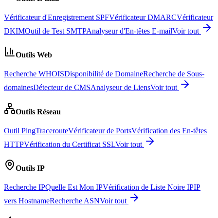
Vérificateur d'Enregistrement SPF
Vérificateur DMARC
Vérificateur
DKIM
Outil de Test SMTP
Analyseur d'En-têtes E-mail
Voir tout
Outils Web
Recherche WHOIS
Disponibilité de Domaine
Recherche de Sous-
domaines
Détecteur de CMS
Analyseur de Liens
Voir tout
Outils Réseau
Outil Ping
Traceroute
Vérificateur de Ports
Vérification des En-têtes
HTTP
Vérification du Certificat SSL
Voir tout
Outils IP
Recherche IP
Quelle Est Mon IP
Vérification de Liste Noire IP
IP
vers Hostname
Recherche ASN
Voir tout