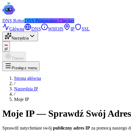
DNS
Robot
DNS Propagation Checker
Główna
DNS
WHOIS
IP
SSL
Narzędzia
pl
Theme
Przełącz menu
Strona główna
/
Narzędzia IP
/
Moje IP
Moje IP — Sprawdź Swój Adres
Sprawdź natychmiast swój
publiczny adres IP
za pomocą naszego d