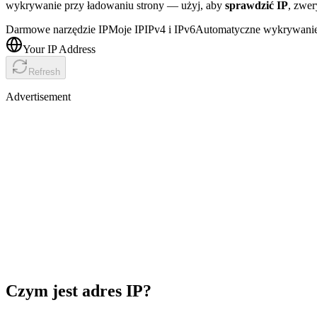
wykrywanie przy ładowaniu strony — użyj, aby
sprawdzić IP
, zwer
Darmowe narzędzie IP
Moje IP
IPv4 i IPv6
Automatyczne wykrywani
Your IP Address
Refresh
Advertisement
Czym jest adres IP?