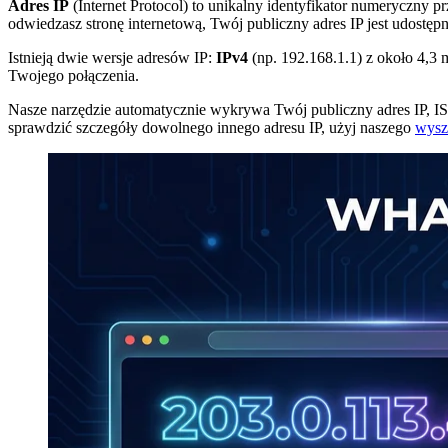
Adres IP
(Internet Protocol) to unikalny identyfikator numeryczny 
odwiedzasz stronę internetową, Twój publiczny adres IP jest udostęp
Istnieją dwie wersje adresów IP:
IPv4
(np. 192.168.1.1) z około 4,3 
Twojego połączenia.
Nasze narzędzie automatycznie wykrywa Twój publiczny adres IP, ISP
sprawdzić szczegóły dowolnego innego adresu IP, użyj naszego
wysz