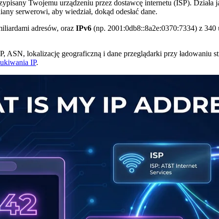
przypisany Twojemu urządzeniu przez dostawcę internetu (ISP). Działa
niany serwerowi, aby wiedział, dokąd odesłać dane.
miliardami adresów, oraz
IPv6
(np. 2001:0db8::8a2e:0370:7334) z 340 
, ASN, lokalizację geograficzną i dane przeglądarki przy ładowaniu 
ukiwania IP
.