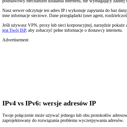
podstawowy mechanizm działania internetu, nie wymagający żadnej sp
Nasz serwer odczytuje ten adres IP i wykonuje zapytania do baz dany
inne informacje sieciowe. Dane przeglądarki (user agent, rozdzielczoś
Jeśli używasz VPN, proxy lub sieci korporacyjnej, narzędzie pokaże
jest Twój ISP
, aby zobaczyć pełne informacje o dostawcy internetu.
Advertisement
IPv4 vs IPv6: wersje adresów IP
Twoje połączenie może używać jednego lub obu protokołów adresowan
zaprojektowany do rozwiązania problemu wyczerpywania adresów.