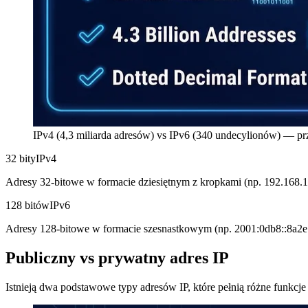
IPv4 (4,3 miliarda adresów) vs IPv6 (340 undecylionów) — pr
32 bity
IPv4
Adresy 32-bitowe w formacie dziesiętnym z kropkami (np. 192.168.1.
128 bitów
IPv6
Adresy 128-bitowe w formacie szesnastkowym (np. 2001:0db8::8a2e
Publiczny vs prywatny adres IP
Istnieją dwa podstawowe typy adresów IP, które pełnią różne funkcje w