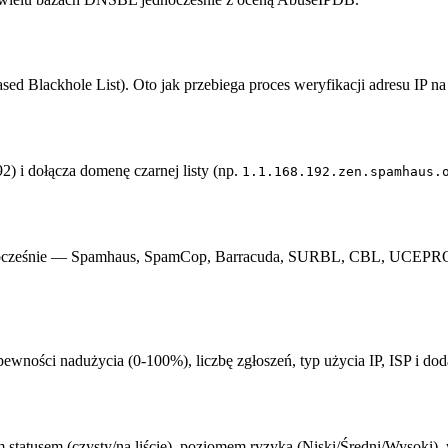
 Blackhole List). Oto jak przebiega proces weryfikacji adresu IP na 
2) i dołącza domenę czarnej listy (np.
1.1.168.192.zen.spamhaus.
jednocześnie — Spamhaus, SpamCop, Barracuda, SURBL, CBL, UCEPR
ności nadużycia (0-100%), liczbę zgłoszeń, typ użycia IP, ISP i dod
statusem (czysty/na liście), poziomem ryzyka (Niski/Średni/Wysoki), 