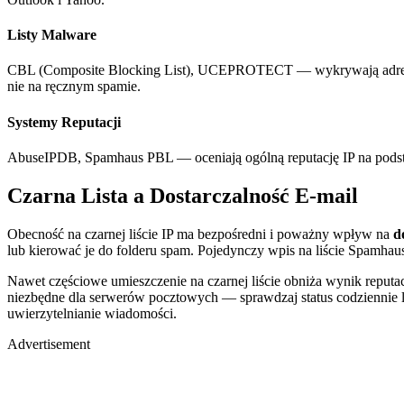
Listy Malware
CBL (Composite Blocking List), UCEPROTECT — wykrywają adresy IP 
nie na ręcznym spamie.
Systemy Reputacji
AbuseIPDB, Spamhaus PBL — oceniają ogólną reputację IP na podst
Czarna Lista a Dostarczalność E-mail
Obecność na czarnej liście IP ma bezpośredni i poważny wpływ na
d
lub kierować je do folderu spam. Pojedynczy wpis na liście Spamha
Nawet częściowe umieszczenie na czarnej liście obniża wynik reputa
niezbędne dla serwerów pocztowych — sprawdzaj status codziennie l
uwierzytelnianie wiadomości.
Advertisement