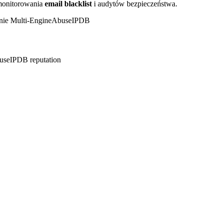
 monitorowania
email blacklist
i audytów bezpieczeństwa.
ie Multi-Engine
AbuseIPDB
buseIPDB reputation