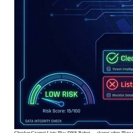
Checker Czarnej Listy IP w DNS Robot — skanuj adres IP n