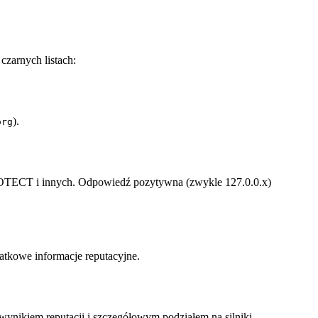
czarnych listach:
).
org
OTECT i innych. Odpowiedź pozytywna (zwykle 127.0.0.x)
atkowe informacje reputacyjne.
wynikiem reputacji i szczegółowym podziałem na silniki.