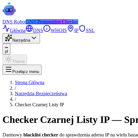
DNS
Robot
DNS Propagation Checker
Główna
DNS
WHOIS
IP
SSL
Narzędzia
pl
Theme
Przełącz menu
Strona Główna
/
Narzędzia Bezpieczeństwa
/
Checker Czarnej Listy IP
Checker Czarnej Listy IP — Sp
Darmowy
blacklist checker
do sprawdzenia adresu IP na wielu baza