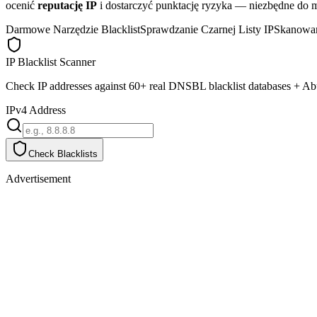
ocenić
reputację IP
i dostarczyć punktację ryzyka — niezbędne do
Darmowe Narzędzie Blacklist
Sprawdzanie Czarnej Listy IP
Skanowan
IP Blacklist Scanner
Check IP addresses against 60+ real DNSBL blacklist databases + A
IPv4 Address
Check Blacklists
Advertisement