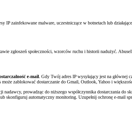
zainfekowane malware, uczestniczące w botnetach lub działające ja
awie zgłoszeń społeczności, wzorców ruchu i historii nadużyć. Abu
ostarczalność e-mail
. Gdy Twój adres IP wysyłający jest na głównej 
us może zablokować dostarczanie do Gmail, Outlook, Yahoo i większoś
cji nadawcy, prowadząc do niższego współczynnika dostarczania do skrz
ub skonfiguruj automatyczny monitoring. Uzupełnij ochronę e-mail sp