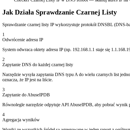
Jak Działa Sprawdzanie Czarnej Listy
Sprawdzanie czarnej listy IP wykorzystuje protokół DNSBL (DNS-based
1
Odwrócenie adresu IP
System odwraca oktety adresu IP (np. 192.168.1.1 staje się 1.1.168.19
2
Zapytanie DNS do każdej czarnej listy
Narzędzie wysyła zapytania DNS typu A do wielu czarnych list 
oznacza, że IP jest na liście.
3
Zapytanie do AbuseIPDB
Równolegle narzędzie odpytuje API AbuseIPDB, aby pobrać wynik pew
4
Agregacja wyników
Wyniki ze wszystkich źródeł są agregowane w jeden raport z ogólnym 