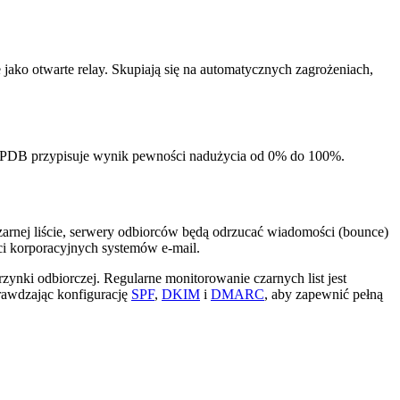
ko otwarte relay. Skupiają się na automatycznych zagrożeniach,
seIPDB przypisuje wynik pewności nadużycia od 0% do 100%.
czarnej liście, serwery odbiorców będą odrzucać wiadomości (bounce)
ci korporacyjnych systemów e-mail.
ynki odbiorczej. Regularne monitorowanie czarnych list jest
rawdzając konfigurację
SPF
,
DKIM
i
DMARC
, aby zapewnić pełną