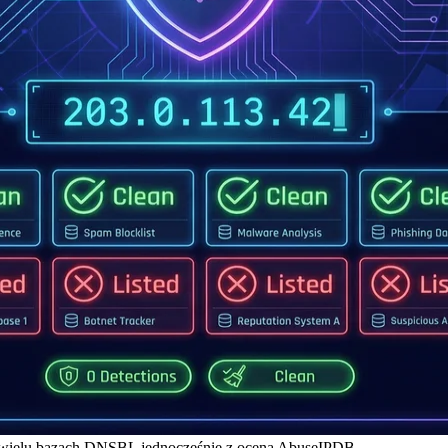
a wielu bazach DNSBL jednocześnie z oceną AbuseIPDB.