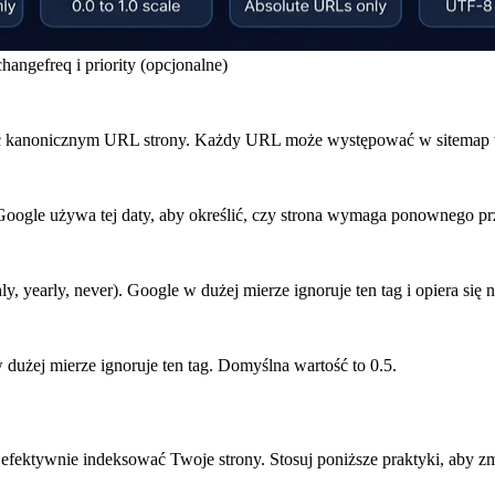
angefreq i priority (opcjonalne)
być kanonicznym URL strony. Każdy URL może występować w sitemap t
gle używa tej daty, aby określić, czy strona wymaga ponownego prz
y, yearly, never). Google w dużej mierze ignoruje ten tag i opiera się
użej mierze ignoruje ten tag. Domyślna wartość to 0.5.
ktywnie indeksować Twoje strony. Stosuj poniższe praktyki, aby zm