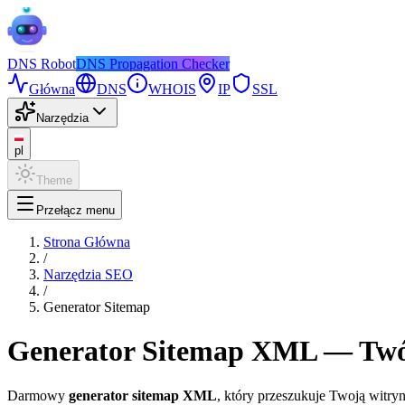
DNS
Robot
DNS Propagation Checker
Główna
DNS
WHOIS
IP
SSL
Narzędzia
pl
Theme
Przełącz menu
Strona Główna
/
Narzędzia SEO
/
Generator Sitemap
Generator Sitemap XML — Tw
Darmowy
generator sitemap XML
, który przeszukuje Twoją witry