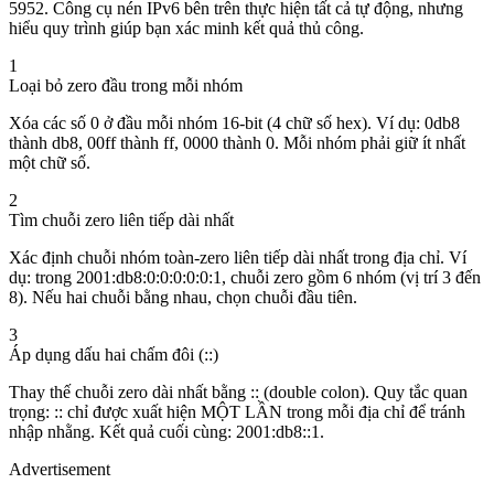
5952. Công cụ nén IPv6 bên trên thực hiện tất cả tự động, nhưng
hiểu quy trình giúp bạn xác minh kết quả thủ công.
1
Loại bỏ zero đầu trong mỗi nhóm
Xóa các số 0 ở đầu mỗi nhóm 16-bit (4 chữ số hex). Ví dụ: 0db8
thành db8, 00ff thành ff, 0000 thành 0. Mỗi nhóm phải giữ ít nhất
một chữ số.
2
Tìm chuỗi zero liên tiếp dài nhất
Xác định chuỗi nhóm toàn-zero liên tiếp dài nhất trong địa chỉ. Ví
dụ: trong 2001:db8:0:0:0:0:0:1, chuỗi zero gồm 6 nhóm (vị trí 3 đến
8). Nếu hai chuỗi bằng nhau, chọn chuỗi đầu tiên.
3
Áp dụng dấu hai chấm đôi (::)
Thay thế chuỗi zero dài nhất bằng :: (double colon). Quy tắc quan
trọng: :: chỉ được xuất hiện MỘT LẦN trong mỗi địa chỉ để tránh
nhập nhằng. Kết quả cuối cùng: 2001:db8::1.
Advertisement