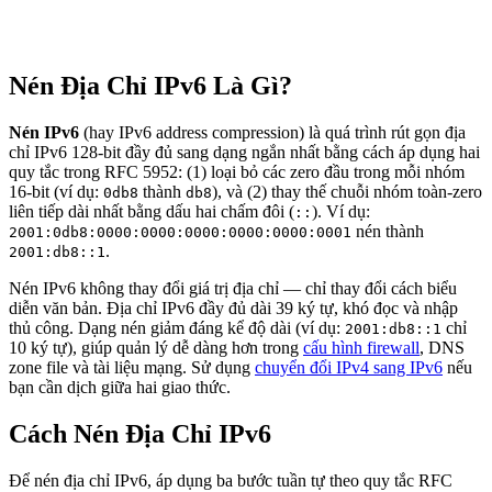
Nén Địa Chỉ IPv6 Là Gì?
Nén IPv6
(hay IPv6 address compression) là quá trình rút gọn địa
chỉ IPv6 128-bit đầy đủ sang dạng ngắn nhất bằng cách áp dụng hai
quy tắc trong RFC 5952: (1) loại bỏ các zero đầu trong mỗi nhóm
16-bit (ví dụ:
thành
), và (2) thay thế chuỗi nhóm toàn-zero
0db8
db8
liên tiếp dài nhất bằng dấu hai chấm đôi (
). Ví dụ:
::
nén thành
2001:0db8:0000:0000:0000:0000:0000:0001
.
2001:db8::1
Nén IPv6 không thay đổi giá trị địa chỉ — chỉ thay đổi cách biểu
diễn văn bản. Địa chỉ IPv6 đầy đủ dài 39 ký tự, khó đọc và nhập
thủ công. Dạng nén giảm đáng kể độ dài (ví dụ:
chỉ
2001:db8::1
10 ký tự), giúp quản lý dễ dàng hơn trong
cấu hình firewall
, DNS
zone file và tài liệu mạng. Sử dụng
chuyển đổi IPv4 sang IPv6
nếu
bạn cần dịch giữa hai giao thức.
Cách Nén Địa Chỉ IPv6
Để nén địa chỉ IPv6, áp dụng ba bước tuần tự theo quy tắc RFC