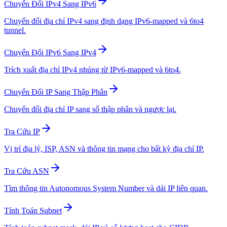
Chuyển Đổi IPv4 Sang IPv6
Chuyển đổi địa chỉ IPv4 sang định dạng IPv6-mapped và 6to4
tunnel.
Chuyển Đổi IPv6 Sang IPv4
Trích xuất địa chỉ IPv4 nhúng từ IPv6-mapped và 6to4.
Chuyển Đổi IP Sang Thập Phân
Chuyển đổi địa chỉ IP sang số thập phân và ngược lại.
Tra Cứu IP
Vị trí địa lý, ISP, ASN và thông tin mạng cho bất kỳ địa chỉ IP.
Tra Cứu ASN
Tìm thông tin Autonomous System Number và dải IP liên quan.
Tính Toán Subnet