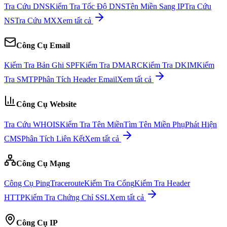
Tra Cứu DNS
Kiểm Tra Tốc Độ DNS
Tên Miền Sang IP
Tra Cứu
NS
Tra Cứu MX
Xem tất cả
Công Cụ Email
Kiểm Tra Bản Ghi SPF
Kiểm Tra DMARC
Kiểm Tra DKIM
Kiểm
Tra SMTP
Phân Tích Header Email
Xem tất cả
Công Cụ Website
Tra Cứu WHOIS
Kiểm Tra Tên Miền
Tìm Tên Miền Phụ
Phát Hiện
CMS
Phân Tích Liên Kết
Xem tất cả
Công Cụ Mạng
Công Cụ Ping
Traceroute
Kiểm Tra Cổng
Kiểm Tra Header
HTTP
Kiểm Tra Chứng Chỉ SSL
Xem tất cả
Công Cụ IP