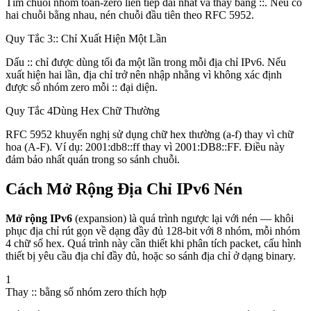
Tìm chuỗi nhóm toàn-zero liên tiếp dài nhất và thay bằng ::. Nếu có
hai chuỗi bằng nhau, nén chuỗi đầu tiên theo RFC 5952.
Quy Tắc 3
:: Chỉ Xuất Hiện Một Lần
Dấu :: chỉ được dùng tối đa một lần trong mỗi địa chỉ IPv6. Nếu
xuất hiện hai lần, địa chỉ trở nên nhập nhằng vì không xác định
được số nhóm zero mỗi :: đại diện.
Quy Tắc 4
Dùng Hex Chữ Thường
RFC 5952 khuyến nghị sử dụng chữ hex thường (a-f) thay vì chữ
hoa (A-F). Ví dụ: 2001:db8::ff thay vì 2001:DB8::FF. Điều này
đảm bảo nhất quán trong so sánh chuỗi.
Cách Mở Rộng Địa Chỉ IPv6 Nén
Mở rộng IPv6
(expansion) là quá trình ngược lại với nén — khôi
phục địa chỉ rút gọn về dạng đầy đủ 128-bit với 8 nhóm, mỗi nhóm
4 chữ số hex. Quá trình này cần thiết khi phân tích packet, cấu hình
thiết bị yêu cầu địa chỉ đầy đủ, hoặc so sánh địa chỉ ở dạng binary.
1
Thay :: bằng số nhóm zero thích hợp