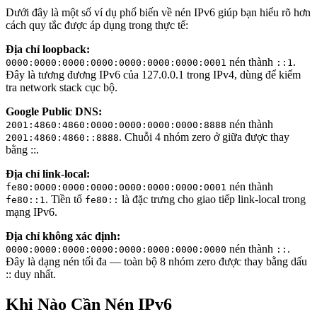
Dưới đây là một số ví dụ phổ biến về nén IPv6 giúp bạn hiểu rõ hơn
cách quy tắc được áp dụng trong thực tế:
Địa chỉ loopback:
nén thành
.
0000:0000:0000:0000:0000:0000:0000:0001
::1
Đây là tương đương IPv6 của 127.0.0.1 trong IPv4, dùng để kiểm
tra network stack cục bộ.
Google Public DNS:
nén thành
2001:4860:4860:0000:0000:0000:0000:8888
. Chuỗi 4 nhóm zero ở giữa được thay
2001:4860:4860::8888
bằng ::.
Địa chỉ link-local:
nén thành
fe80:0000:0000:0000:0000:0000:0000:0001
. Tiền tố
là đặc trưng cho giao tiếp link-local trong
fe80::1
fe80::
mạng IPv6.
Địa chỉ không xác định:
nén thành
.
0000:0000:0000:0000:0000:0000:0000:0000
::
Đây là dạng nén tối đa — toàn bộ 8 nhóm zero được thay bằng dấu
:: duy nhất.
Khi Nào Cần Nén IPv6