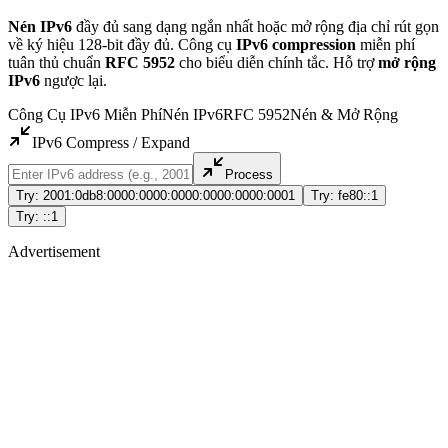
Nén IPv6
đầy đủ sang dạng ngắn nhất hoặc mở rộng địa chỉ rút gọn
về ký hiệu 128-bit đầy đủ. Công cụ
IPv6 compression
miễn phí
tuân thủ chuẩn
RFC 5952
cho biểu diễn chính tắc. Hỗ trợ
mở rộng
IPv6
ngược lại.
Công Cụ IPv6 Miễn Phí
Nén IPv6
RFC 5952
Nén & Mở Rộng
IPv6 Compress / Expand
Process
Try: 2001:0db8:0000:0000:0000:0000:0000:0001
Try: fe80::1
Try: ::1
Advertisement