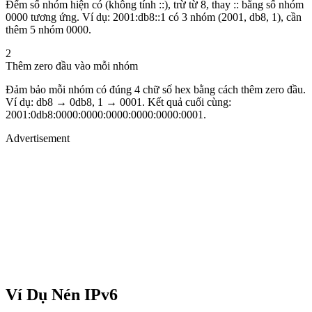
Đếm số nhóm hiện có (không tính ::), trừ từ 8, thay :: bằng số nhóm
0000 tương ứng. Ví dụ: 2001:db8::1 có 3 nhóm (2001, db8, 1), cần
thêm 5 nhóm 0000.
2
Thêm zero đầu vào mỗi nhóm
Đảm bảo mỗi nhóm có đúng 4 chữ số hex bằng cách thêm zero đầu.
Ví dụ: db8 → 0db8, 1 → 0001. Kết quả cuối cùng:
2001:0db8:0000:0000:0000:0000:0000:0001.
Advertisement
Ví Dụ Nén IPv6