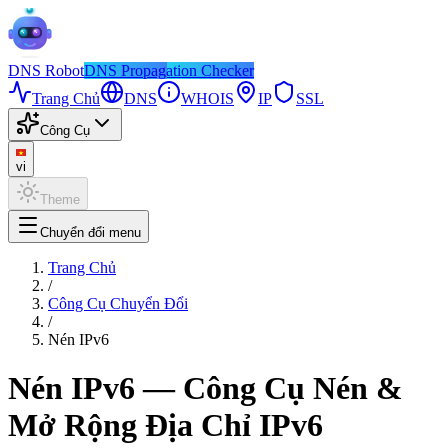
DNS
Robot
DNS Propagation Checker
Trang Chủ
DNS
WHOIS
IP
SSL
Công Cụ
vi
Theme
Chuyển đổi menu
Trang Chủ
/
Công Cụ Chuyển Đổi
/
Nén IPv6
Nén IPv6 — Công Cụ Nén &
Mở Rộng Địa Chỉ IPv6