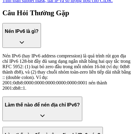
Tính toán subnet mask, dải IP và số lượng host cho CIDR.
Câu Hỏi Thường Gặp
Nén IPv6 là gì?
Nén IPv6 (hay IPv6 address compression) là quá trình rút gọn địa
chỉ IPv6 128-bit đầy đủ sang dạng ngắn nhất bằng hai quy tắc trong
RFC 5952: (1) loại bỏ zero đầu trong mỗi nhóm 16-bit (ví dụ: 0db8
thành db8), và (2) thay chuỗi nhóm toàn-zero liên tiếp dài nhất bằng
:: (double colon). Ví dụ:
2001:0db8:0000:0000:0000:0000:0000:0001 nén thành
2001:db8::1.
Làm thế nào để nén địa chỉ IPv6?