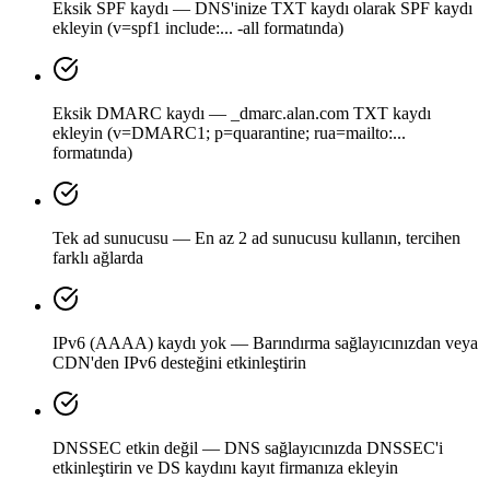
Eksik SPF kaydı — DNS'inize TXT kaydı olarak SPF kaydı
ekleyin (v=spf1 include:... -all formatında)
Eksik DMARC kaydı — _dmarc.alan.com TXT kaydı
ekleyin (v=DMARC1; p=quarantine; rua=mailto:...
formatında)
Tek ad sunucusu — En az 2 ad sunucusu kullanın, tercihen
farklı ağlarda
IPv6 (AAAA) kaydı yok — Barındırma sağlayıcınızdan veya
CDN'den IPv6 desteğini etkinleştirin
DNSSEC etkin değil — DNS sağlayıcınızda DNSSEC'i
etkinleştirin ve DS kaydını kayıt firmanıza ekleyin