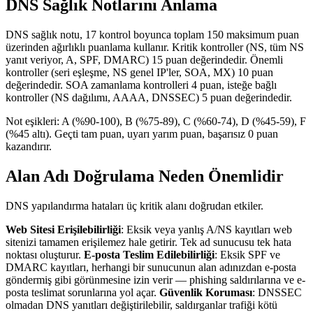
DNS Sağlık Notlarını Anlama
DNS sağlık notu, 17 kontrol boyunca toplam 150 maksimum puan
üzerinden ağırlıklı puanlama kullanır. Kritik kontroller (NS, tüm NS
yanıt veriyor, A, SPF, DMARC) 15 puan değerindedir. Önemli
kontroller (seri eşleşme, NS genel IP'ler, SOA, MX) 10 puan
değerindedir. SOA zamanlama kontrolleri 4 puan, isteğe bağlı
kontroller (NS dağılımı, AAAA, DNSSEC) 5 puan değerindedir.
Not eşikleri: A (%90-100), B (%75-89), C (%60-74), D (%45-59), F
(%45 altı). Geçti tam puan, uyarı yarım puan, başarısız 0 puan
kazandırır.
Alan Adı Doğrulama Neden Önemlidir
DNS yapılandırma hataları üç kritik alanı doğrudan etkiler.
Web Sitesi Erişilebilirliği
: Eksik veya yanlış A/NS kayıtları web
sitenizi tamamen erişilemez hale getirir. Tek ad sunucusu tek hata
noktası oluşturur.
E-posta Teslim Edilebilirliği
: Eksik SPF ve
DMARC kayıtları, herhangi bir sunucunun alan adınızdan e-posta
göndermiş gibi görünmesine izin verir — phishing saldırılarına ve e-
posta teslimat sorunlarına yol açar.
Güvenlik Koruması
: DNSSEC
olmadan DNS yanıtları değiştirilebilir, saldırganlar trafiği kötü