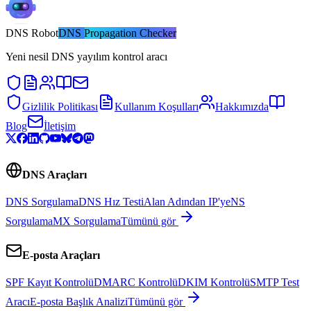
DNS
Robot
DNS Propagation Checker
Yeni nesil DNS yayılım kontrol aracı
Gizlilik Politikası
Kullanım Koşulları
Hakkımızda
Blog
İletişim
DNS Araçları
DNS Sorgulama
DNS Hız Testi
Alan Adından IP'ye
NS
Sorgulama
MX Sorgulama
Tümünü gör
E-posta Araçları
SPF Kayıt Kontrolü
DMARC Kontrolü
DKIM Kontrolü
SMTP Test
Aracı
E-posta Başlık Analizi
Tümünü gör