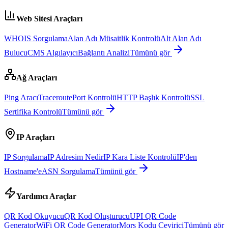
Web Sitesi Araçları
WHOIS Sorgulama
Alan Adı Müsaitlik Kontrolü
Alt Alan Adı
Bulucu
CMS Algılayıcı
Bağlantı Analizi
Tümünü gör
Ağ Araçları
Ping Aracı
Traceroute
Port Kontrolü
HTTP Başlık Kontrolü
SSL
Sertifika Kontrolü
Tümünü gör
IP Araçları
IP Sorgulama
IP Adresim Nedir
IP Kara Liste Kontrolü
IP'den
Hostname'e
ASN Sorgulama
Tümünü gör
Yardımcı Araçlar
QR Kod Okuyucu
QR Kod Oluşturucu
UPI QR Code
Generator
WiFi QR Code Generator
Mors Kodu Çevirici
Tümünü gör