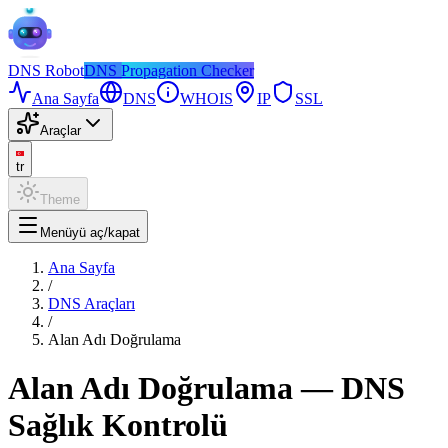
DNS
Robot
DNS Propagation Checker
Ana Sayfa
DNS
WHOIS
IP
SSL
Araçlar
tr
Theme
Menüyü aç/kapat
Ana Sayfa
/
DNS Araçları
/
Alan Adı Doğrulama
Alan Adı Doğrulama — DNS
Sağlık Kontrolü