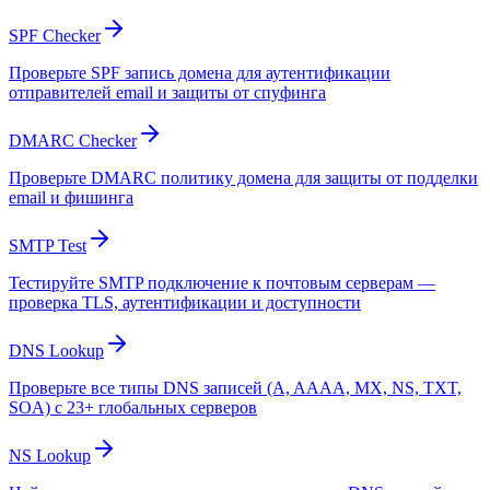
SPF Checker
Проверьте SPF запись домена для аутентификации
отправителей email и защиты от спуфинга
DMARC Checker
Проверьте DMARC политику домена для защиты от подделки
email и фишинга
SMTP Test
Тестируйте SMTP подключение к почтовым серверам —
проверка TLS, аутентификации и доступности
DNS Lookup
Проверьте все типы DNS записей (A, AAAA, MX, NS, TXT,
SOA) с 23+ глобальных серверов
NS Lookup