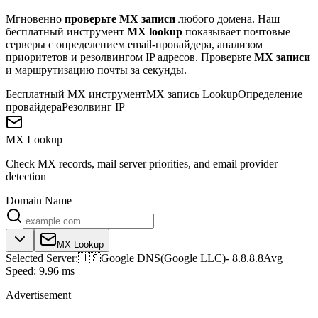
Мгновенно
проверьте MX записи
любого домена. Наш
бесплатный инструмент
MX lookup
показывает почтовые
серверы с определением email-провайдера, анализом
приоритетов и резолвингом IP адресов. Проверьте
MX записи
и маршрутизацию почты за секунды.
Бесплатный MX инструмент
MX запись Lookup
Определение
провайдера
Резолвинг IP
MX Lookup
Check MX records, mail server priorities, and email provider
detection
Domain Name
MX Lookup
Selected Server:
🇺🇸
Google DNS
(
Google LLC
)
-
8.8.8.8
Avg
Speed:
9.96 ms
Advertisement