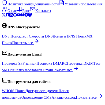
Политика конфиденциальности
Условия использования
О нас
Блог
Контакты
DNS Инструменты
DNS Поиск
Тест Скорости DNS
Домен в IP
NS Поиск
MX
Поиск
Показать все
Инструменты Email
Проверка SPF записи
Проверка DMARC
Проверка DKIM
Тест
SMTP
Анализ заголовков Email
Показать все
Инструменты для сайтов
WHOIS Поиск
Доступность домена
Поиск
поддоменов
Определение CMS
Анализ ссылок
Показать все