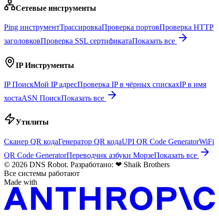
Сетевые инструменты
Ping инструмент
Трассировка
Проверка портов
Проверка HTTP
заголовков
Проверка SSL сертификата
Показать все
IP Инструменты
IP Поиск
Мой IP адрес
Проверка IP в чёрных списках
IP в имя
хоста
ASN Поиск
Показать все
Утилиты
Сканер QR кода
Генератор QR кода
UPI QR Code Generator
WiFi
QR Code Generator
Переводчик азбуки Морзе
Показать все
© 2026 DNS Robot. Разработано:
❤
Shaik Brothers
Все системы работают
Made with