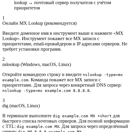
lookup → почтовый сервер получателя с учётом
приоритетов
1
Онлайн MX Lookup (рекомендуется)
Введите доменное имя в инструмент выше и нажмите «MX
Lookup». Инструмент покажет все MX записи с
приоритетами, email-провайдером и IP адресами серверов. Не
требует установки программ.
2
nslookup (Windows, macOS, Linux)
Откройте командную строку и введите
nslookup -type=mx
. Команда покажет все MX записи с
example.com
приоритетами. Для запроса через конкретный DNS сервер:
.
nslookup -type=mx example.com 8.8.8.8
3
dig (macOS, Linux)
В терминале выполните
для
dig example.com MX +short
быстрого списка почтовых серверов. Для полной информации
с TTL:
. Для запроса через определённый
dig example.com MX
сервер:
.
dig @8.8.8.8 example.com MX