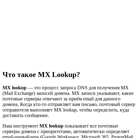
Что такое MX Lookup?
MX lookup
— это процесс запроса DNS для получения MX
(Mail Exchange) записей домена. MX записи указывают, какие
почтовые серверы отвечают за приём email для данного
домена. Когда кто-то отправляет вам письмо, почтовый сервер
отправителя выполняет MX lookup, чтобы определить, куда
доставить сообщение.
Наш инструмент
MX lookup
показывает все почтовые
серверы домена с приоритетами, автоматически определяет
email-провайдера (Google Workspace, Microsoft 365, ProtonMail