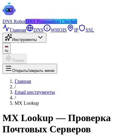
DNS
Robot
DNS Propagation Checker
Главная
DNS
WHOIS
IP
SSL
Инструменты
ru
Theme
Открыть/закрыть меню
Главная
/
Email инструменты
/
MX Lookup
MX Lookup — Проверка
Почтовых Серверов