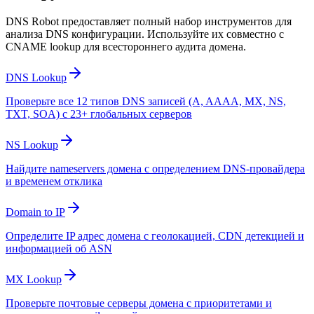
DNS Robot предоставляет полный набор инструментов для
анализа DNS конфигурации. Используйте их совместно с
CNAME lookup для всестороннего аудита домена.
DNS Lookup
Проверьте все 12 типов DNS записей (A, AAAA, MX, NS,
TXT, SOA) с 23+ глобальных серверов
NS Lookup
Найдите nameservers домена с определением DNS-провайдера
и временем отклика
Domain to IP
Определите IP адрес домена с геолокацией, CDN детекцией и
информацией об ASN
MX Lookup
Проверьте почтовые серверы домена с приоритетами и