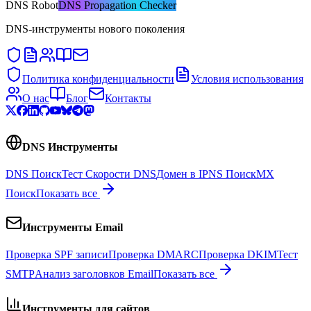
DNS
Robot
DNS Propagation Checker
DNS-инструменты нового поколения
Политика конфиденциальности
Условия использования
О нас
Блог
Контакты
DNS Инструменты
DNS Поиск
Тест Скорости DNS
Домен в IP
NS Поиск
MX
Поиск
Показать все
Инструменты Email
Проверка SPF записи
Проверка DMARC
Проверка DKIM
Тест
SMTP
Анализ заголовков Email
Показать все
Инструменты для сайтов