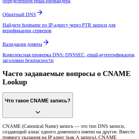
определением email-провайдера
Обратный DNS
Найдите hostname по IP-адресу через PTR записи для
верификации серверов
Валидация домена
Комплексная проверка DNS: DNSSEC, email-аутентификация,
заголовки безопасности
Часто задаваемые вопросы о CNAME
Lookup
Что такое CNAME запись?
CNAME (Canonical Name) запись — это тип DNS записи,
создающий алиас одного доменного имени на другое. Вместо
прямого указания на IP адрес (как A запись), CNAME