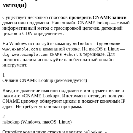
метода)
Существует несколько способов
проверить CNAME записи
домена или поддомена. Наш онлайн CNAME lookup — самый
информативный метод с трассировкой цепочек, детекцией
циклов и CDN определением.
На Windows используйте команду
nslookup -type=cname
в командной строке. На macOS и Linux —
www.example.com
в терминале. Для
dig www.example.com CNAME +short
полного анализа используйте наш бесплатный онлайн
инструмент.
1
Онлайн CNAME Lookup (рекомендуется)
Введите доменное имя или поддомен в инструмент выше и
нажмите «CNAME Lookup». Инструмент отследит полную
CNAME цепочку, обнаружит циклы и покажет конечный IP
адрес. Не требует установки программ.
2
nslookup (Windows, macOS, Linux)
Откройте командную строку и введите
nslookup -