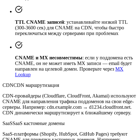
TTL CNAME записей
: устанавливайте низкий TTL
(300-3600 сек) для CNAME на CDN, чтобы быстро
переключаться между серверами при проблемах
CNAME и MX несовместимы
: если у поддомена есть
CNAME, он не может иметь MX записи — email будет
направлен на целевой домен. Проверьте через
MX
Lookup
CDN
CDN маршрутизация
CDN-провайдеры (Cloudflare, CloudFront, Akamai) используют
CNAME для направления трафика поддоменов на свои edge-
серверы. Например: cdn.example.com → d1234.cloudfront.net.
CDN динамически маршрутизирует к ближайшему серверу.
SaaS
SaaS кастомные домены
SaaS-платформы (Shopify, HubSpot, GitHub Pages) требуют
CNAME для привязки кастомных доменов. Например: