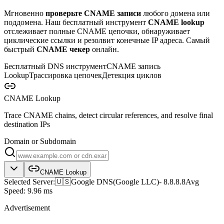
Мгновенно
проверьте CNAME записи
любого домена или
поддомена. Наш бесплатный инструмент
CNAME lookup
отслеживает полные CNAME цепочки, обнаруживает
циклические ссылки и резолвит конечные IP адреса. Самый
быстрый
CNAME чекер
онлайн.
Бесплатный DNS инструмент
CNAME запись
Lookup
Трассировка цепочек
Детекция циклов
CNAME Lookup
Trace CNAME chains, detect circular references, and resolve final
destination IPs
Domain or Subdomain
CNAME Lookup
Selected Server:
🇺🇸
Google DNS
(
Google LLC
)
-
8.8.8.8
Avg
Speed:
9.96 ms
Advertisement