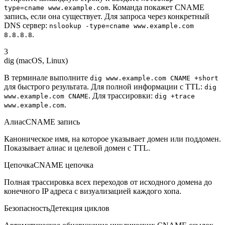
. Команда покажет CNAME
type=cname www.example.com
запись, если она существует. Для запроса через конкретный
DNS сервер:
nslookup -type=cname www.example.com
.
8.8.8.8
3
dig (macOS, Linux)
В терминале выполните
dig www.example.com CNAME +short
для быстрого результата. Для полной информации с TTL:
dig
. Для трассировки:
www.example.com CNAME
dig +trace
.
www.example.com
Алиас
CNAME запись
Каноническое имя, на которое указывает домен или поддомен.
Показывает алиас и целевой домен с TTL.
Цепочка
CNAME цепочка
Полная трассировка всех переходов от исходного домена до
конечного IP адреса с визуализацией каждого хопа.
Безопасность
Детекция циклов