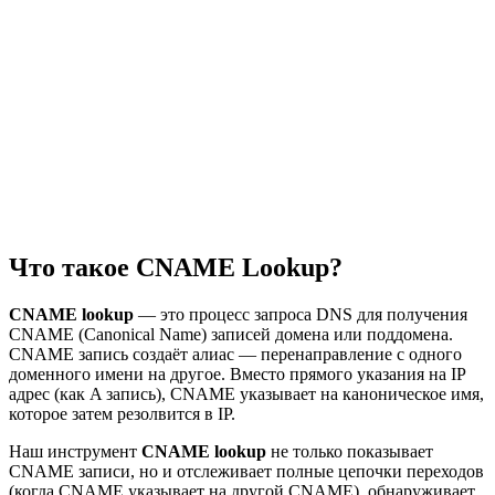
Что такое CNAME Lookup?
CNAME lookup
— это процесс запроса DNS для получения
CNAME (Canonical Name) записей домена или поддомена.
CNAME запись создаёт алиас — перенаправление с одного
доменного имени на другое. Вместо прямого указания на IP
адрес (как A запись), CNAME указывает на каноническое имя,
которое затем резолвится в IP.
Наш инструмент
CNAME lookup
не только показывает
CNAME записи, но и отслеживает полные цепочки переходов
(когда CNAME указывает на другой CNAME), обнаруживает