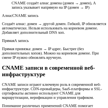
CNAME создаёт алиас домена (домен → домен), A
запись указывает напрямую на IP (домен → IP)
Алиас
CNAME запись
Создаёт алиас: домен → другой домен. Гибкий, IP обновляется
автоматически. Нельзя использовать на корневом домене.
Добавляет дополнительный DNS хоп.
Прямая
A запись
Прямая привязка: домен → IP адрес. Быстрее (без
дополнительных хопов). Можно на корневом домене. При
смене IP нужно обновлять вручную.
CNAME записи в современной веб-
инфраструктуре
CNAME записи играют ключевую роль в современной веб-
инфраструктуре. CDN-провайдеры, SaaS-платформы и SSL-
сертификаты активно используют CNAME для
маршрутизации, верификации и управления трафиком.
Понимание различных применений CNAME помогает