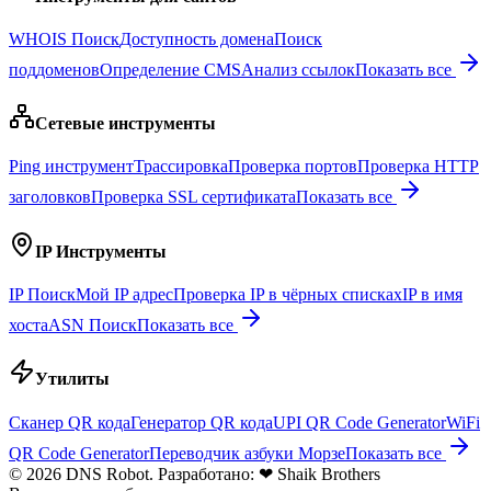
WHOIS Поиск
Доступность домена
Поиск
поддоменов
Определение CMS
Анализ ссылок
Показать все
Сетевые инструменты
Ping инструмент
Трассировка
Проверка портов
Проверка HTTP
заголовков
Проверка SSL сертификата
Показать все
IP Инструменты
IP Поиск
Мой IP адрес
Проверка IP в чёрных списках
IP в имя
хоста
ASN Поиск
Показать все
Утилиты
Сканер QR кода
Генератор QR кода
UPI QR Code Generator
WiFi
QR Code Generator
Переводчик азбуки Морзе
Показать все
© 2026 DNS Robot. Разработано:
❤
Shaik Brothers