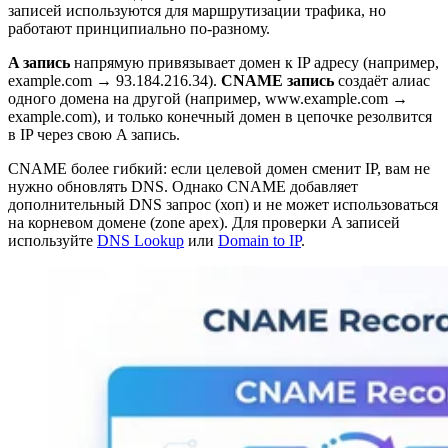
записей используются для маршрутизации трафика, но
работают принципиально по-разному.
A запись
напрямую привязывает домен к IP адресу (например,
example.com → 93.184.216.34).
CNAME запись
создаёт алиас
одного домена на другой (например, www.example.com →
example.com), и только конечный домен в цепочке резолвится
в IP через свою A запись.
CNAME более гибкий: если целевой домен сменит IP, вам не
нужно обновлять DNS. Однако CNAME добавляет
дополнительный DNS запрос (хоп) и не может использоваться
на корневом домене (zone apex). Для проверки A записей
используйте
DNS Lookup
или
Domain to IP
.