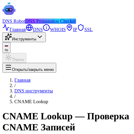
DNS
Robot
DNS Propagation Checker
Главная
DNS
WHOIS
IP
SSL
Инструменты
ru
Theme
Открыть/закрыть меню
Главная
/
DNS инструменты
/
CNAME Lookup
CNAME Lookup — Проверка
CNAME Записей