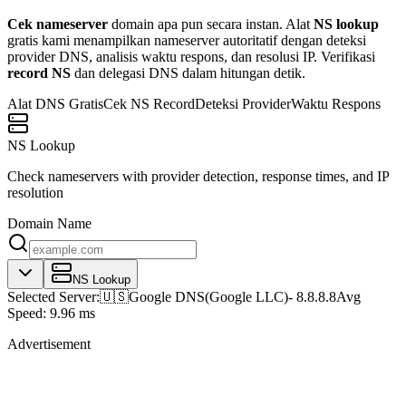
Cek nameserver
domain apa pun secara instan. Alat
NS lookup
gratis kami menampilkan nameserver autoritatif dengan deteksi
provider DNS, analisis waktu respons, dan resolusi IP. Verifikasi
record NS
dan delegasi DNS dalam hitungan detik.
Alat DNS Gratis
Cek NS Record
Deteksi Provider
Waktu Respons
NS Lookup
Check nameservers with provider detection, response times, and IP
resolution
Domain Name
NS Lookup
Selected Server:
🇺🇸
Google DNS
(
Google LLC
)
-
8.8.8.8
Avg
Speed:
9.96 ms
Advertisement