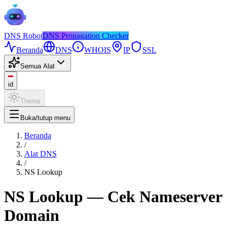
DNS
Robot
DNS Propagation Checker
Beranda
DNS
WHOIS
IP
SSL
Semua Alat
id
Theme
Buka/tutup menu
Beranda
/
Alat DNS
/
NS Lookup
NS Lookup — Cek Nameserver
Domain