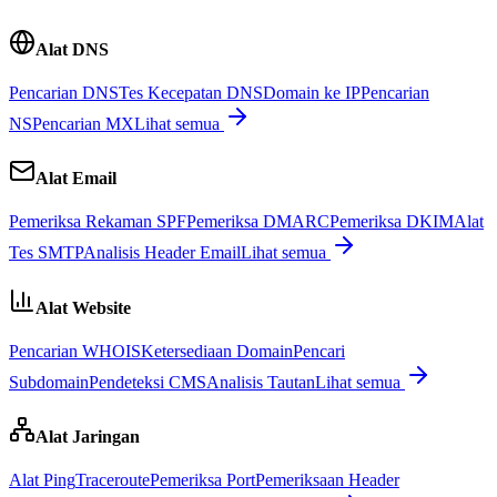
Alat DNS
Pencarian DNS
Tes Kecepatan DNS
Domain ke IP
Pencarian
NS
Pencarian MX
Lihat semua
Alat Email
Pemeriksa Rekaman SPF
Pemeriksa DMARC
Pemeriksa DKIM
Alat
Tes SMTP
Analisis Header Email
Lihat semua
Alat Website
Pencarian WHOIS
Ketersediaan Domain
Pencari
Subdomain
Pendeteksi CMS
Analisis Tautan
Lihat semua
Alat Jaringan
Alat Ping
Traceroute
Pemeriksa Port
Pemeriksaan Header