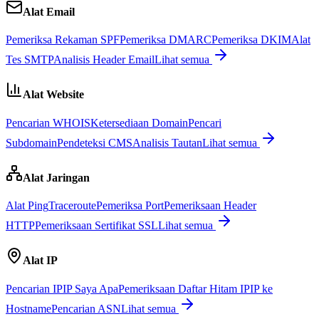
Alat Email
Pemeriksa Rekaman SPF
Pemeriksa DMARC
Pemeriksa DKIM
Alat
Tes SMTP
Analisis Header Email
Lihat semua
Alat Website
Pencarian WHOIS
Ketersediaan Domain
Pencari
Subdomain
Pendeteksi CMS
Analisis Tautan
Lihat semua
Alat Jaringan
Alat Ping
Traceroute
Pemeriksa Port
Pemeriksaan Header
HTTP
Pemeriksaan Sertifikat SSL
Lihat semua
Alat IP
Pencarian IP
IP Saya Apa
Pemeriksaan Daftar Hitam IP
IP ke
Hostname
Pencarian ASN
Lihat semua