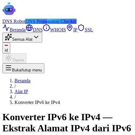
DNS
Robot
DNS Propagation Checker
Beranda
DNS
WHOIS
IP
SSL
Semua Alat
id
Theme
Buka/tutup menu
Beranda
/
Alat IP
/
Konverter IPv6 ke IPv4
Konverter IPv6 ke IPv4 —
Ekstrak Alamat IPv4 dari IPv6