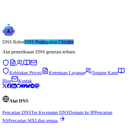
DNS
Robot
DNS Propagation Checker
Alat pemeriksaan DNS generasi terbaru
Kebijakan Privasi
Ketentuan Layanan
Tentang Kami
Blog
Kontak
Alat DNS
Pencarian DNS
Tes Kecepatan DNS
Domain ke IP
Pencarian
NS
Pencarian MX
Lihat semua