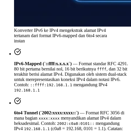
Konverter IPv6 ke IPv4 mengekstrak alamat IPv4
tertanam dari format IPv6-mapped dan 6to4 secara
instan
IPv6-Mapped (`::ffff:x.x.x.x`)
— Format standar RFC 4291.
80 bit pertama bernilai nol, 16 bit berikutnya
, dan 32 bit
ffff
terakhir berisi alamat IPv4. Digunakan oleh sistem dual-stack
untuk merepresentasikan koneksi IPv4 dalam notasi IPv6.
Contoh:
mengandung IPv4
::ffff:192.168.1.1
192.168.1.1
6to4 Tunnel (`2002:xxxx:xxxx::`)
— Format RFC 3056 di
mana bagian
menyandikan alamat IPv4 dalam
xxxx:xxxx
heksadesimal. Contoh:
mengandung
2002:c0a8:0101::
IPv4
(c0a8 = 192.168, 0101 = 1.1). Catatan:
192.168.1.1