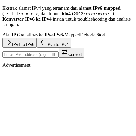
Ekstrak alamat IPv4 yang tertanam dari alamat
IPv6-mapped
(
) dan tunnel
6to4
(
).
::ffff:x.x.x.x
2002:xxxx:xxxx::
Konverter IPv6 ke IPv4
instan untuk troubleshooting dan analisis
jaringan.
Alat IP Gratis
IPv6 ke IPv4
IPv6-Mapped
Dekode 6to4
IPv4 to IPv6
IPv6 to IPv4
Convert
Advertisement