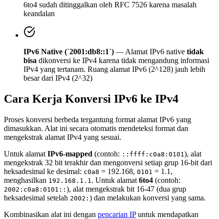
6to4 sudah ditinggalkan oleh RFC 7526 karena masalah
keandalan
IPv6 Native (`2001:db8::1`)
— Alamat IPv6 native
tidak
bisa
dikonversi ke IPv4 karena tidak mengandung informasi
IPv4 yang tertanam. Ruang alamat IPv6 (2^128) jauh lebih
besar dari IPv4 (2^32)
Cara Kerja Konversi IPv6 ke IPv4
Proses konversi berbeda tergantung format alamat IPv6 yang
dimasukkan. Alat ini secara otomatis mendeteksi format dan
mengekstrak alamat IPv4 yang sesuai.
Untuk alamat
IPv6-mapped
(contoh:
), alat
::ffff:c0a8:0101
mengekstrak 32 bit terakhir dan mengonversi setiap grup 16-bit dari
heksadesimal ke desimal:
= 192.168,
= 1.1,
c0a8
0101
menghasilkan
. Untuk alamat
6to4
(contoh:
192.168.1.1
), alat mengekstrak bit 16-47 (dua grup
2002:c0a8:0101::
heksadesimal setelah
) dan melakukan konversi yang sama.
2002:
Kombinasikan alat ini dengan
pencarian IP
untuk mendapatkan