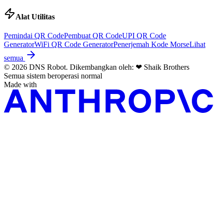
Alat Utilitas
Pemindai QR Code
Pembuat QR Code
UPI QR Code
Generator
WiFi QR Code Generator
Penerjemah Kode Morse
Lihat
semua
© 2026 DNS Robot. Dikembangkan oleh:
❤
Shaik Brothers
Semua sistem beroperasi normal
Made with