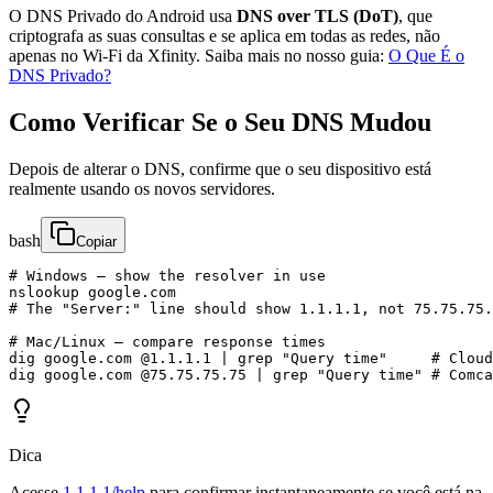
O DNS Privado do Android usa
DNS over TLS (DoT)
, que
criptografa as suas consultas e se aplica em todas as redes, não
apenas no Wi-Fi da Xfinity. Saiba mais no nosso guia:
O Que É o
DNS Privado?
Como Verificar Se o Seu DNS Mudou
Depois de alterar o DNS, confirme que o seu dispositivo está
realmente usando os novos servidores.
bash
Copiar
# Windows — show the resolver in use

nslookup google.com

# The "Server:" line should show 1.1.1.1, not 75.75.75.
# Mac/Linux — compare response times

dig google.com @1.1.1.1 | grep "Query time"     # Cloud
dig google.com @75.75.75.75 | grep "Query time" # Comca
Dica
Acesse
1.1.1.1/help
para confirmar instantaneamente se você está na