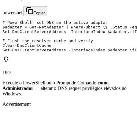
powershell
Copiar
# PowerShell: set DNS on the active adapter

$adapter = Get-NetAdapter | Where-Object {$_.Status -eq
Set-DnsClientServerAddress -InterfaceIndex $adapter.ifI
# Flush the resolver cache and verify

Clear-DnsClientCache

Get-DnsClientServerAddress -InterfaceIndex $adapter.ifI
Dica
Execute o PowerShell ou o Prompt de Comando
como
Administrador
— alterar o DNS requer privilégios elevados no
Windows.
Advertisement