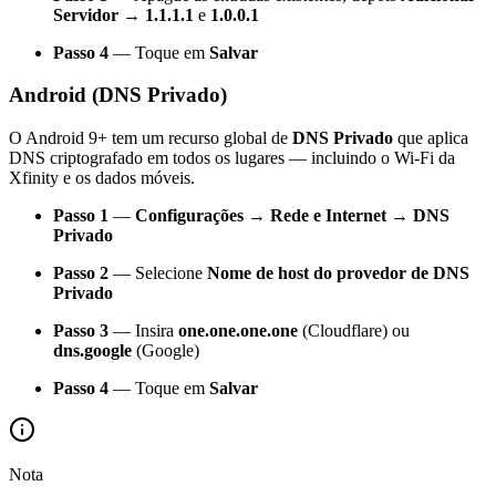
Servidor
→
1.1.1.1
e
1.0.0.1
Passo 4
— Toque em
Salvar
Android (DNS Privado)
O Android 9+ tem um recurso global de
DNS Privado
que aplica
DNS criptografado em todos os lugares — incluindo o Wi-Fi da
Xfinity e os dados móveis.
Passo 1
—
Configurações → Rede e Internet → DNS
Privado
Passo 2
— Selecione
Nome de host do provedor de DNS
Privado
Passo 3
— Insira
one.one.one.one
(Cloudflare) ou
dns.google
(Google)
Passo 4
— Toque em
Salvar
Nota