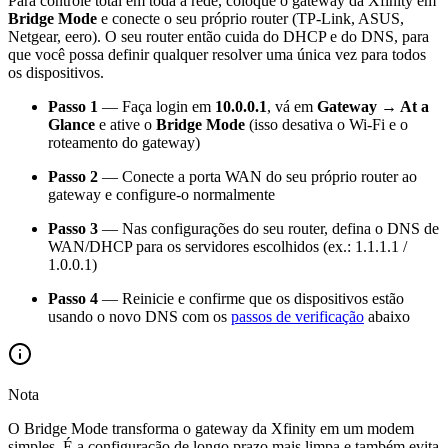
Para controle total em toda a rede, coloque o gateway da Xfinity em
Bridge Mode
e conecte o seu próprio router (TP-Link, ASUS,
Netgear, eero). O seu router então cuida do DHCP e do DNS, para
que você possa definir qualquer resolver uma única vez para todos
os dispositivos.
Passo 1
— Faça login em
10.0.0.1
, vá em
Gateway → At a
Glance
e ative o
Bridge Mode
(isso desativa o Wi-Fi e o
roteamento do gateway)
Passo 2
— Conecte a porta WAN do seu próprio router ao
gateway e configure-o normalmente
Passo 3
— Nas configurações do seu router, defina o DNS de
WAN/DHCP para os servidores escolhidos (ex.: 1.1.1.1 /
1.0.0.1)
Passo 4
— Reinicie e confirme que os dispositivos estão
usando o novo DNS com os
passos de verificação
abaixo
Nota
O Bridge Mode transforma o gateway da Xfinity em um modem
simples. É a configuração de longo prazo mais limpa e também evita