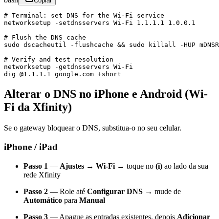
Copiar
# Terminal: set DNS for the Wi-Fi service

networksetup -setdnsservers Wi-Fi 1.1.1.1 1.0.0.1

# Flush the DNS cache

sudo dscacheutil -flushcache && sudo killall -HUP mDNSR
# Verify and test resolution

networksetup -getdnsservers Wi-Fi

dig @1.1.1.1 google.com +short
Alterar o DNS no iPhone e Android (Wi-
Fi da Xfinity)
Se o gateway bloquear o DNS, substitua-o no seu celular.
iPhone / iPad
Passo 1
—
Ajustes → Wi-Fi
→ toque no
(i)
ao lado da sua
rede Xfinity
Passo 2
— Role até
Configurar DNS
→ mude de
Automático
para
Manual
Passo 3
— Apague as entradas existentes, depois
Adicionar