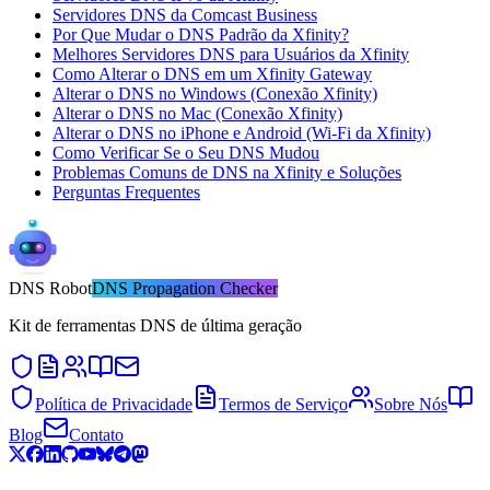
Servidores DNS da Comcast Business
Por Que Mudar o DNS Padrão da Xfinity?
Melhores Servidores DNS para Usuários da Xfinity
Como Alterar o DNS em um Xfinity Gateway
Alterar o DNS no Windows (Conexão Xfinity)
Alterar o DNS no Mac (Conexão Xfinity)
Alterar o DNS no iPhone e Android (Wi-Fi da Xfinity)
Como Verificar Se o Seu DNS Mudou
Problemas Comuns de DNS na Xfinity e Soluções
Perguntas Frequentes
DNS
Robot
DNS Propagation Checker
Kit de ferramentas DNS de última geração
Política de Privacidade
Termos de Serviço
Sobre Nós
Blog
Contato