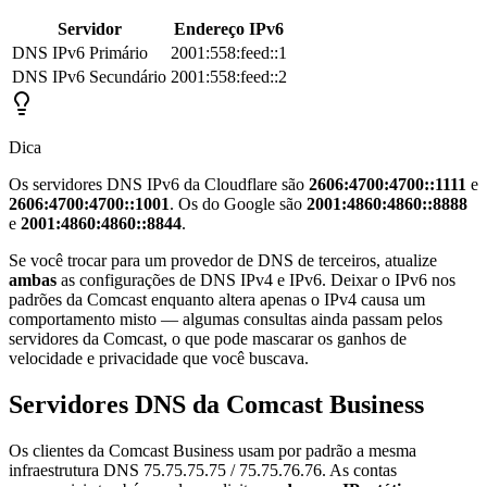
Servidor
Endereço IPv6
DNS IPv6 Primário
2001:558:feed::1
DNS IPv6 Secundário
2001:558:feed::2
Dica
Os servidores DNS IPv6 da Cloudflare são
2606:4700:4700::1111
e
2606:4700:4700::1001
. Os do Google são
2001:4860:4860::8888
e
2001:4860:4860::8844
.
Se você trocar para um provedor de DNS de terceiros, atualize
ambas
as configurações de DNS IPv4 e IPv6. Deixar o IPv6 nos
padrões da Comcast enquanto altera apenas o IPv4 causa um
comportamento misto — algumas consultas ainda passam pelos
servidores da Comcast, o que pode mascarar os ganhos de
velocidade e privacidade que você buscava.
Servidores DNS da Comcast Business
Os clientes da Comcast Business usam por padrão a mesma
infraestrutura DNS 75.75.75.75 / 75.75.76.76. As contas