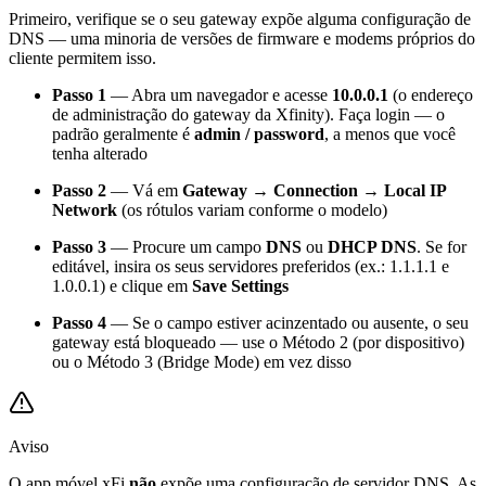
Primeiro, verifique se o seu gateway expõe alguma configuração de
DNS — uma minoria de versões de firmware e modems próprios do
cliente permitem isso.
Passo 1
— Abra um navegador e acesse
10.0.0.1
(o endereço
de administração do gateway da Xfinity). Faça login — o
padrão geralmente é
admin / password
, a menos que você
tenha alterado
Passo 2
— Vá em
Gateway → Connection → Local IP
Network
(os rótulos variam conforme o modelo)
Passo 3
— Procure um campo
DNS
ou
DHCP DNS
. Se for
editável, insira os seus servidores preferidos (ex.: 1.1.1.1 e
1.0.0.1) e clique em
Save Settings
Passo 4
— Se o campo estiver acinzentado ou ausente, o seu
gateway está bloqueado — use o Método 2 (por dispositivo)
ou o Método 3 (Bridge Mode) em vez disso
Aviso
O app móvel xFi
não
expõe uma configuração de servidor DNS. As