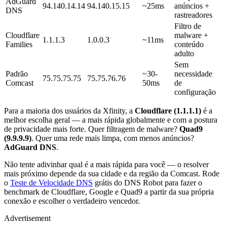
AdGuard
94.140.14.14
94.140.15.15
~25ms
anúncios +
DNS
rastreadores
Filtro de
Cloudflare
malware +
1.1.1.3
1.0.0.3
~11ms
Families
conteúdo
adulto
Sem
Padrão
~30-
necessidade
75.75.75.75
75.75.76.76
Comcast
50ms
de
configuração
Para a maioria dos usuários da Xfinity, a
Cloudflare (1.1.1.1)
é a
melhor escolha geral — a mais rápida globalmente e com a postura
de privacidade mais forte. Quer filtragem de malware?
Quad9
(9.9.9.9)
. Quer uma rede mais limpa, com menos anúncios?
AdGuard DNS
.
Não tente adivinhar qual é a mais rápida para você — o resolver
mais próximo depende da sua cidade e da região da Comcast. Rode
o
Teste de Velocidade DNS
grátis do DNS Robot para fazer o
benchmark de Cloudflare, Google e Quad9 a partir da sua própria
conexão e escolher o verdadeiro vencedor.
Advertisement