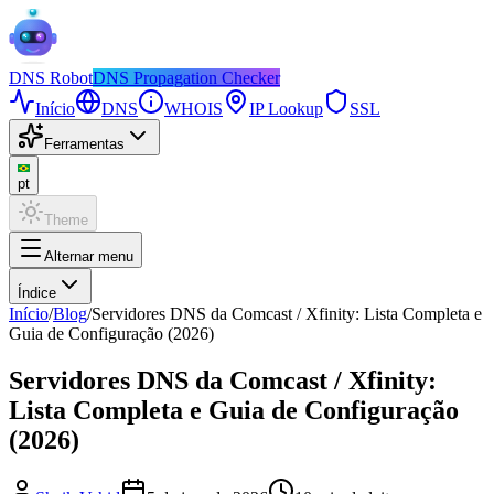
DNS
Robot
DNS Propagation Checker
Início
DNS
WHOIS
IP Lookup
SSL
Ferramentas
pt
Theme
Alternar menu
Índice
Início
/
Blog
/
Servidores DNS da Comcast / Xfinity: Lista Completa e
Guia de Configuração (2026)
Servidores DNS da Comcast / Xfinity:
Lista Completa e Guia de Configuração
(2026)