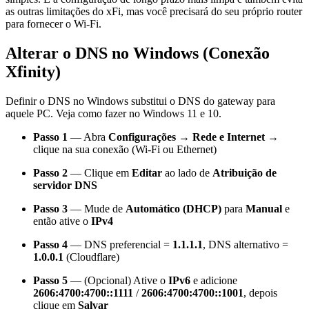
as outras limitações do xFi, mas você precisará do seu próprio router
para fornecer o Wi-Fi.
Alterar o DNS no Windows (Conexão
Xfinity)
Definir o DNS no Windows substitui o DNS do gateway para
aquele PC. Veja como fazer no Windows 11 e 10.
Passo 1
— Abra
Configurações → Rede e Internet
→
clique na sua conexão (Wi-Fi ou Ethernet)
Passo 2
— Clique em
Editar
ao lado de
Atribuição de
servidor DNS
Passo 3
— Mude de
Automático (DHCP)
para
Manual
e
então ative o
IPv4
Passo 4
— DNS preferencial =
1.1.1.1
, DNS alternativo =
1.0.0.1
(Cloudflare)
Passo 5
— (Opcional) Ative o
IPv6
e adicione
2606:4700:4700::1111
/
2606:4700:4700::1001
, depois
clique em
Salvar