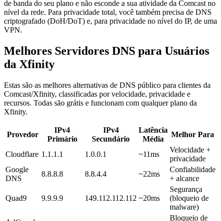
de banda do seu plano e não esconde a sua atividade da Comcast no
nível da rede. Para privacidade total, você também precisa de DNS
criptografado (DoH/DoT) e, para privacidade no nível do IP, de uma
VPN.
Melhores Servidores DNS para Usuários
da Xfinity
Estas são as melhores alternativas de DNS público para clientes da
Comcast/Xfinity, classificadas por velocidade, privacidade e
recursos. Todas são grátis e funcionam com qualquer plano da
Xfinity.
IPv4
IPv4
Latência
Provedor
Melhor Para
Primário
Secundário
Média
Velocidade +
Cloudflare
1.1.1.1
1.0.0.1
~11ms
privacidade
Google
Confiabilidade
8.8.8.8
8.8.4.4
~22ms
DNS
+ alcance
Segurança
Quad9
9.9.9.9
149.112.112.112
~20ms
(bloqueio de
malware)
Bloqueio de