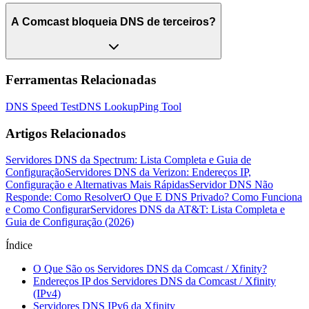
A Comcast bloqueia DNS de terceiros?
Ferramentas Relacionadas
DNS Speed Test
DNS Lookup
Ping Tool
Artigos Relacionados
Servidores DNS da Spectrum: Lista Completa e Guia de
Configuração
Servidores DNS da Verizon: Endereços IP,
Configuração e Alternativas Mais Rápidas
Servidor DNS Não
Responde: Como Resolver
O Que E DNS Privado? Como Funciona
e Como Configurar
Servidores DNS da AT&T: Lista Completa e
Guia de Configuração (2026)
Índice
O Que São os Servidores DNS da Comcast / Xfinity?
Endereços IP dos Servidores DNS da Comcast / Xfinity
(IPv4)
Servidores DNS IPv6 da Xfinity