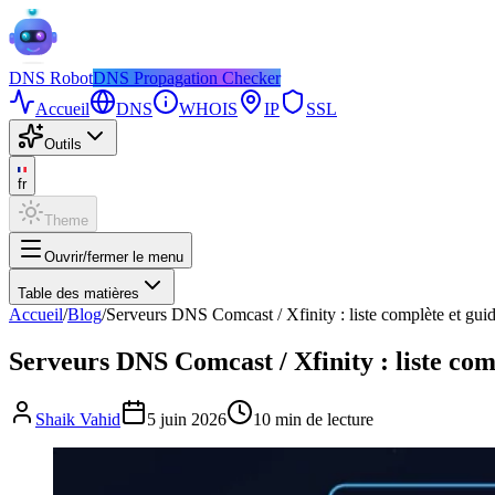
DNS
Robot
DNS Propagation Checker
Accueil
DNS
WHOIS
IP
SSL
Outils
fr
Theme
Ouvrir/fermer le menu
Table des matières
Accueil
/
Blog
/
Serveurs DNS Comcast / Xfinity : liste complète et gui
Serveurs DNS Comcast / Xfinity : liste com
Shaik Vahid
5 juin 2026
10
min de lecture