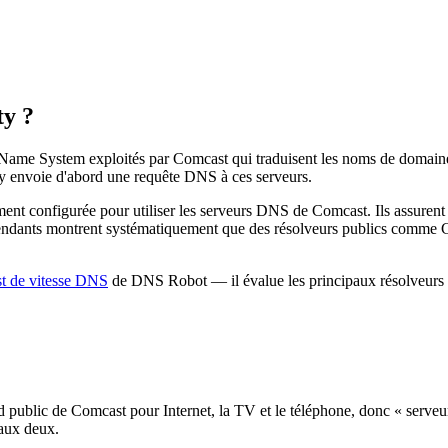
ty ?
Name System exploités par Comcast qui traduisent les noms de domaine
y envoie d'abord une requête DNS à ces serveurs.
ent configurée pour utiliser les serveurs DNS de Comcast. Ils assurent 
endants montrent systématiquement que des résolveurs publics comme C
st de vitesse DNS
de DNS Robot — il évalue les principaux résolveurs pu
d public de Comcast pour Internet, la TV et le téléphone, donc « serv
 aux deux.