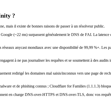
nity ?
, mais il existe de bonnes raisons de passer à un résolveur public.
oogle (~22 ms) surpassent généralement le DNS de FAI. La latence de
s réseaux anycast mondiaux avec une disponibilité de 99,99 %+. Les p
gagent à ne pas journaliser les requêtes et se soumettent à des audits
uement redirigé les domaines mal saisis/inconnus vers une page de re
lware et de phishing connus ; Cloudflare for Families (1.1.1.3) bloqu
nnent en charge DNS-over-HTTPS et DNS-over-TLS, donc vos requêtes n