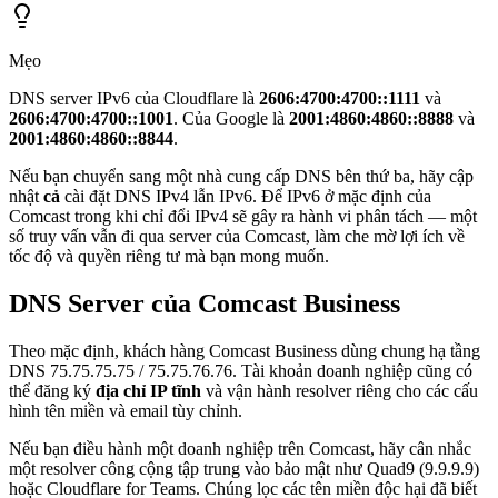
Mẹo
DNS server IPv6 của Cloudflare là
2606:4700:4700::1111
và
2606:4700:4700::1001
. Của Google là
2001:4860:4860::8888
và
2001:4860:4860::8844
.
Nếu bạn chuyển sang một nhà cung cấp DNS bên thứ ba, hãy cập
nhật
cả
cài đặt DNS IPv4 lẫn IPv6. Để IPv6 ở mặc định của
Comcast trong khi chỉ đổi IPv4 sẽ gây ra hành vi phân tách — một
số truy vấn vẫn đi qua server của Comcast, làm che mờ lợi ích về
tốc độ và quyền riêng tư mà bạn mong muốn.
DNS Server của Comcast Business
Theo mặc định, khách hàng Comcast Business dùng chung hạ tầng
DNS 75.75.75.75 / 75.75.76.76. Tài khoản doanh nghiệp cũng có
thể đăng ký
địa chỉ IP tĩnh
và vận hành resolver riêng cho các cấu
hình tên miền và email tùy chỉnh.
Nếu bạn điều hành một doanh nghiệp trên Comcast, hãy cân nhắc
một resolver công cộng tập trung vào bảo mật như Quad9 (9.9.9.9)
hoặc Cloudflare for Teams. Chúng lọc các tên miền độc hại đã biết