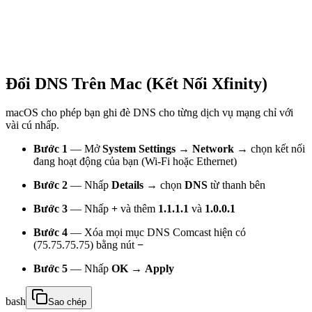
Đổi DNS Trên Mac (Kết Nối Xfinity)
macOS cho phép bạn ghi đè DNS cho từng dịch vụ mạng chỉ với
vài cú nhấp.
Bước 1
— Mở
System Settings → Network
→ chọn kết nối
đang hoạt động của bạn (Wi-Fi hoặc Ethernet)
Bước 2
— Nhấp
Details
→ chọn
DNS
từ thanh bên
Bước 3
— Nhấp
+
và thêm
1.1.1.1
và
1.0.0.1
Bước 4
— Xóa mọi mục DNS Comcast hiện có
(75.75.75.75) bằng nút
−
Bước 5
— Nhấp
OK
→
Apply
bash
Sao chép