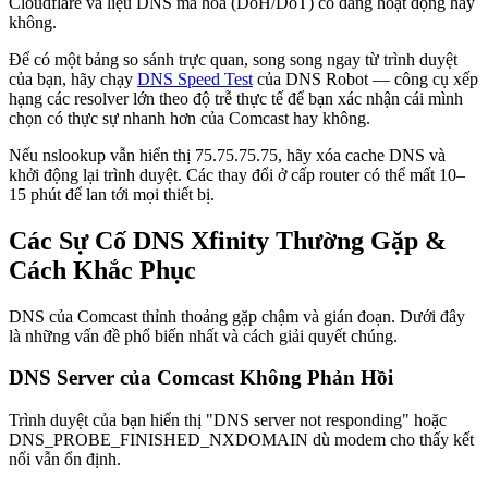
Cloudflare và liệu DNS mã hóa (DoH/DoT) có đang hoạt động hay
không.
Để có một bảng so sánh trực quan, song song ngay từ trình duyệt
của bạn, hãy chạy
DNS Speed Test
của DNS Robot — công cụ xếp
hạng các resolver lớn theo độ trễ thực tế để bạn xác nhận cái mình
chọn có thực sự nhanh hơn của Comcast hay không.
Nếu nslookup vẫn hiển thị 75.75.75.75, hãy xóa cache DNS và
khởi động lại trình duyệt. Các thay đổi ở cấp router có thể mất 10–
15 phút để lan tới mọi thiết bị.
Các Sự Cố DNS Xfinity Thường Gặp &
Cách Khắc Phục
DNS của Comcast thỉnh thoảng gặp chậm và gián đoạn. Dưới đây
là những vấn đề phổ biến nhất và cách giải quyết chúng.
DNS Server của Comcast Không Phản Hồi
Trình duyệt của bạn hiển thị "DNS server not responding" hoặc
DNS_PROBE_FINISHED_NXDOMAIN dù modem cho thấy kết
nối vẫn ổn định.