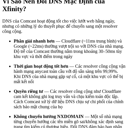
Vì Sao Nên Đổi DNS Mặc Định của
Xfinity?
DNS của Comcast hoạt động tốt cho việc lướt web hằng ngày,
nhưng có những lý do thuyết phục để chuyển sang một resolver
công cộng.
Phân giải nhanh hơn
— Cloudflare (~11ms trung bình) và
Google (~22ms) thường vượt trội so với DNS của nhà mạng.
Độ trễ của Comcast thường nằm trong khoảng 30–50ms tùy
khu vực và thời điểm trong ngày
Thời gian hoạt động tốt hơn
— Các resolver công cộng vận
hành mạng anycast toàn cầu với độ sẵn sàng trên 99,99%.
Khi DNS của nhà mạng gặp sự cố, cả một khu vực có thể bị
mất kết nối
Quyền riêng tư
— Các resolver công cộng như Cloudflare
cam kết không ghi log truy vấn và chịu kiểm toán độc lập.
Cách Comcast xử lý dữ liệu DNS chịu sự chi phối của chính
sách bảo mật chung của họ
Không chuyển hướng NXDOMAIN
— Một số nhà mạng
từng chuyển hướng các tên miền gõ sai/không xác định sang
trang tìm kiếm có thương hiệu. Đổi DNS đảm bảo bạn nhận