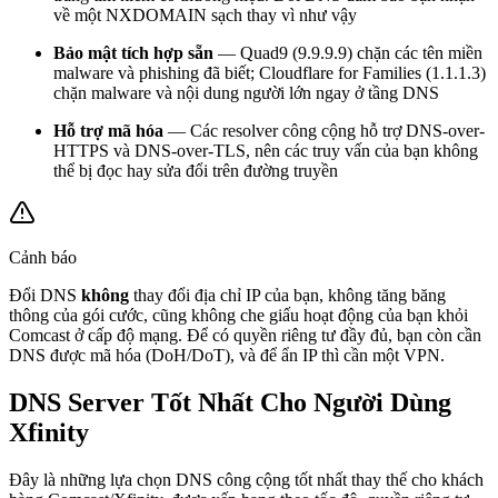
về một NXDOMAIN sạch thay vì như vậy
Bảo mật tích hợp sẵn
— Quad9 (9.9.9.9) chặn các tên miền
malware và phishing đã biết; Cloudflare for Families (1.1.1.3)
chặn malware và nội dung người lớn ngay ở tầng DNS
Hỗ trợ mã hóa
— Các resolver công cộng hỗ trợ DNS-over-
HTTPS và DNS-over-TLS, nên các truy vấn của bạn không
thể bị đọc hay sửa đổi trên đường truyền
Cảnh báo
Đổi DNS
không
thay đổi địa chỉ IP của bạn, không tăng băng
thông của gói cước, cũng không che giấu hoạt động của bạn khỏi
Comcast ở cấp độ mạng. Để có quyền riêng tư đầy đủ, bạn còn cần
DNS được mã hóa (DoH/DoT), và để ẩn IP thì cần một VPN.
DNS Server Tốt Nhất Cho Người Dùng
Xfinity
Đây là những lựa chọn DNS công cộng tốt nhất thay thế cho khách