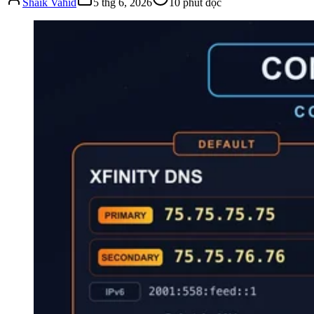
Shaik Vahid
5 thg 6, 2026
10
phút đọc