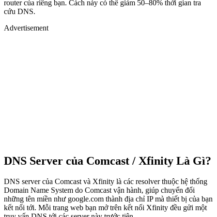
router của riêng bạn. Cách này có thể giảm 50–80% thời gian tra
cứu DNS.
Advertisement
DNS Server của Comcast / Xfinity Là Gì?
DNS server của Comcast và Xfinity là các resolver thuộc hệ thống
Domain Name System do Comcast vận hành, giúp chuyển đổi
những tên miền như google.com thành địa chỉ IP mà thiết bị của bạn
kết nối tới. Mỗi trang web bạn mở trên kết nối Xfinity đều gửi một
truy vấn DNS tới các server này trước tiên.