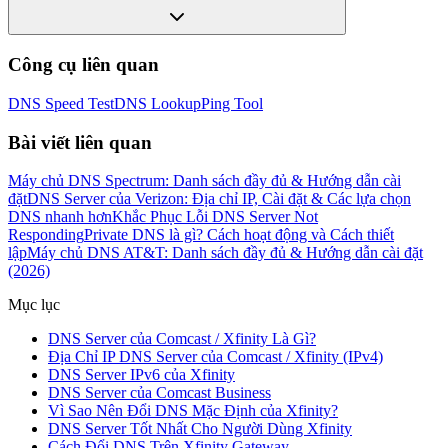
Công cụ liên quan
DNS Speed Test
DNS Lookup
Ping Tool
Bài viết liên quan
Máy chủ DNS Spectrum: Danh sách đầy đủ & Hướng dẫn cài
đặt
DNS Server của Verizon: Địa chỉ IP, Cài đặt & Các lựa chọn
DNS nhanh hơn
Khắc Phục Lỗi DNS Server Not
Responding
Private DNS là gì? Cách hoạt động và Cách thiết
lập
Máy chủ DNS AT&T: Danh sách đầy đủ & Hướng dẫn cài đặt
(2026)
Mục lục
DNS Server của Comcast / Xfinity Là Gì?
Địa Chỉ IP DNS Server của Comcast / Xfinity (IPv4)
DNS Server IPv6 của Xfinity
DNS Server của Comcast Business
Vì Sao Nên Đổi DNS Mặc Định của Xfinity?
DNS Server Tốt Nhất Cho Người Dùng Xfinity
Cách Đổi DNS Trên Xfinity Gateway