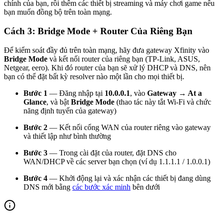
chính của bạn, rồi thêm các thiết bị streaming và máy chơi game nếu
bạn muốn đồng bộ trên toàn mạng.
Cách 3: Bridge Mode + Router Của Riêng Bạn
Để kiểm soát đầy đủ trên toàn mạng, hãy đưa gateway Xfinity vào
Bridge Mode
và kết nối router của riêng bạn (TP-Link, ASUS,
Netgear, eero). Khi đó router của bạn sẽ xử lý DHCP và DNS, nên
bạn có thể đặt bất kỳ resolver nào một lần cho mọi thiết bị.
Bước 1
— Đăng nhập tại
10.0.0.1
, vào
Gateway → At a
Glance
, và bật
Bridge Mode
(thao tác này tắt Wi-Fi và chức
năng định tuyến của gateway)
Bước 2
— Kết nối cổng WAN của router riêng vào gateway
và thiết lập như bình thường
Bước 3
— Trong cài đặt của router, đặt DNS cho
WAN/DHCP về các server bạn chọn (ví dụ 1.1.1.1 / 1.0.0.1)
Bước 4
— Khởi động lại và xác nhận các thiết bị đang dùng
DNS mới bằng
các bước xác minh
bên dưới