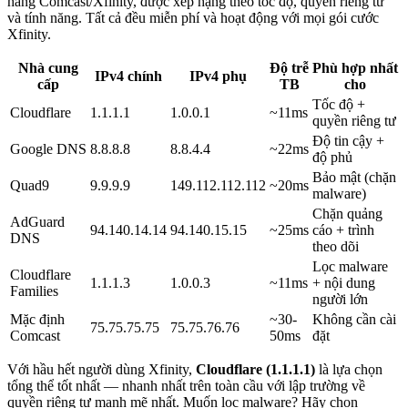
hàng Comcast/Xfinity, được xếp hạng theo tốc độ, quyền riêng tư
và tính năng. Tất cả đều miễn phí và hoạt động với mọi gói cước
Xfinity.
Nhà cung
Độ trễ
Phù hợp nhất
IPv4 chính
IPv4 phụ
cấp
TB
cho
Tốc độ +
Cloudflare
1.1.1.1
1.0.0.1
~11ms
quyền riêng tư
Độ tin cậy +
Google DNS
8.8.8.8
8.8.4.4
~22ms
độ phủ
Bảo mật (chặn
Quad9
9.9.9.9
149.112.112.112
~20ms
malware)
Chặn quảng
AdGuard
94.140.14.14
94.140.15.15
~25ms
cáo + trình
DNS
theo dõi
Lọc malware
Cloudflare
1.1.1.3
1.0.0.3
~11ms
+ nội dung
Families
người lớn
Mặc định
~30-
Không cần cài
75.75.75.75
75.75.76.76
Comcast
50ms
đặt
Với hầu hết người dùng Xfinity,
Cloudflare (1.1.1.1)
là lựa chọn
tổng thể tốt nhất — nhanh nhất trên toàn cầu với lập trường về
quyền riêng tư mạnh mẽ nhất. Muốn lọc malware? Hãy chọn