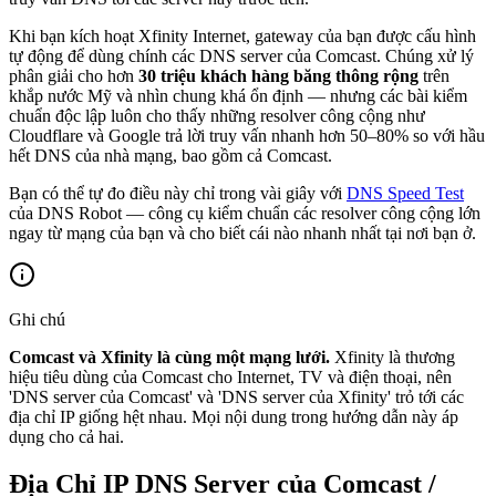
Khi bạn kích hoạt Xfinity Internet, gateway của bạn được cấu hình
tự động để dùng chính các DNS server của Comcast. Chúng xử lý
phân giải cho hơn
30 triệu khách hàng băng thông rộng
trên
khắp nước Mỹ và nhìn chung khá ổn định — nhưng các bài kiểm
chuẩn độc lập luôn cho thấy những resolver công cộng như
Cloudflare và Google trả lời truy vấn nhanh hơn 50–80% so với hầu
hết DNS của nhà mạng, bao gồm cả Comcast.
Bạn có thể tự đo điều này chỉ trong vài giây với
DNS Speed Test
của DNS Robot — công cụ kiểm chuẩn các resolver công cộng lớn
ngay từ mạng của bạn và cho biết cái nào nhanh nhất tại nơi bạn ở.
Ghi chú
Comcast và Xfinity là cùng một mạng lưới.
Xfinity là thương
hiệu tiêu dùng của Comcast cho Internet, TV và điện thoại, nên
'DNS server của Comcast' và 'DNS server của Xfinity' trỏ tới các
địa chỉ IP giống hệt nhau. Mọi nội dung trong hướng dẫn này áp
dụng cho cả hai.
Địa Chỉ IP DNS Server của Comcast /