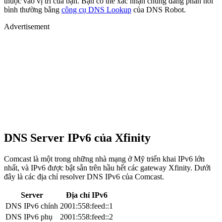
thuộc vào vị trí của bạn. Bạn có thể xác nhận chúng đang phản hồi
bình thường bằng
công cụ DNS Lookup
của DNS Robot.
Advertisement
DNS Server IPv6 của Xfinity
Comcast là một trong những nhà mạng ở Mỹ triển khai IPv6 lớn
nhất, và IPv6 được bật sẵn trên hầu hết các gateway Xfinity. Dưới
đây là các địa chỉ resolver DNS IPv6 của Comcast.
Server
Địa chỉ IPv6
DNS IPv6 chính
2001:558:feed::1
DNS IPv6 phụ
2001:558:feed::2