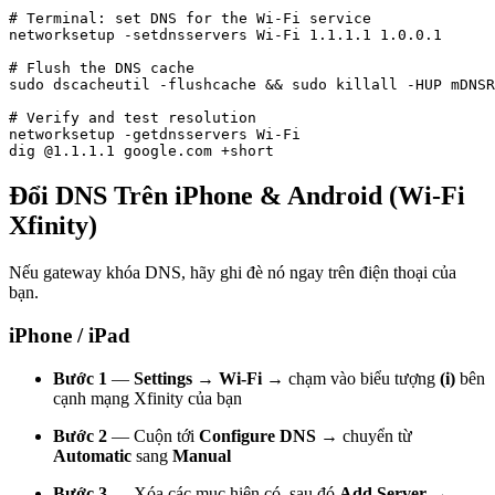
# Terminal: set DNS for the Wi-Fi service

networksetup -setdnsservers Wi-Fi 1.1.1.1 1.0.0.1

# Flush the DNS cache

sudo dscacheutil -flushcache && sudo killall -HUP mDNSR
# Verify and test resolution

networksetup -getdnsservers Wi-Fi

dig @1.1.1.1 google.com +short
Đổi DNS Trên iPhone & Android (Wi-Fi
Xfinity)
Nếu gateway khóa DNS, hãy ghi đè nó ngay trên điện thoại của
bạn.
iPhone / iPad
Bước 1
—
Settings → Wi-Fi
→ chạm vào biểu tượng
(i)
bên
cạnh mạng Xfinity của bạn
Bước 2
— Cuộn tới
Configure DNS
→ chuyển từ
Automatic
sang
Manual
Bước 3
— Xóa các mục hiện có, sau đó
Add Server
→