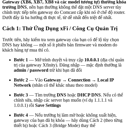
Gateway (XB6, XB7, XB8 và các model tương tự) thường khóa
trường DNS
, nên bạn thường không thể đặt một DNS server tùy
chỉnh trực tiếp trên gateway do Comcast cấp khi nó ở chế độ router.
Dưới đây là ba hướng đi thực tế, từ dễ nhất đến triệt để nhất.
Cách 1: Thử Ứng Dụng xFi / Công Cụ Quản Trị
Trước tiên, hãy kiểm tra xem gateway của bạn có để lộ tùy chọn
DNS hay không — một số ít phiên bản firmware và modem do
khách hàng tự mua thì có.
Bước 1
— Mở trình duyệt và truy cập
10.0.0.1
(địa chỉ quản
trị của gateway Xfinity). Đăng nhập — mặc định thường là
admin / password
trừ khi bạn đã đổi
Bước 2
— Vào
Gateway → Connection → Local IP
Network
(nhãn có thể khác nhau theo model)
Bước 3
— Tìm trường
DNS
hoặc
DHCP DNS
. Nếu có thể
chỉnh sửa, nhập các server bạn muốn (ví dụ 1.1.1.1 và
1.0.0.1) rồi
Save Settings
Bước 4
— Nếu trường bị làm mờ hoặc không xuất hiện,
gateway của bạn đã bị khóa — hãy dùng Cách 2 (theo từng
thiết bị) hoặc Cách 3 (Bridge Mode) thay thế