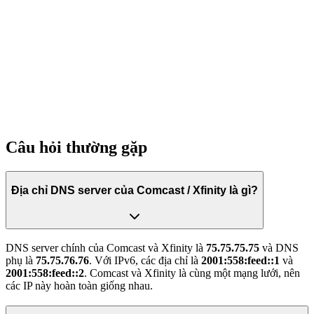
Câu hỏi thường gặp
Địa chỉ DNS server của Comcast / Xfinity là gì?
DNS server chính của Comcast và Xfinity là
75.75.75.75
và DNS
phụ là
75.75.76.76
. Với IPv6, các địa chỉ là
2001:558:feed::1
và
2001:558:feed::2
. Comcast và Xfinity là cùng một mạng lưới, nên
các IP này hoàn toàn giống nhau.