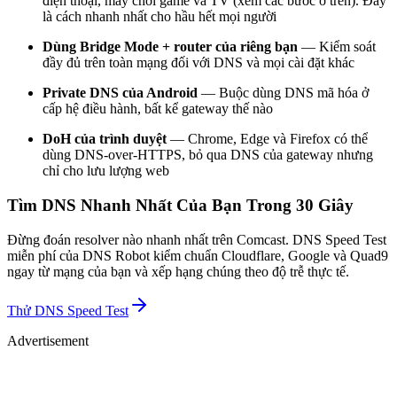
điện thoại, máy chơi game và TV (xem các bước ở trên). Đây
là cách nhanh nhất cho hầu hết mọi người
Dùng Bridge Mode + router của riêng bạn
— Kiểm soát
đầy đủ trên toàn mạng đối với DNS và mọi cài đặt khác
Private DNS của Android
— Buộc dùng DNS mã hóa ở
cấp hệ điều hành, bất kể gateway thế nào
DoH của trình duyệt
— Chrome, Edge và Firefox có thể
dùng DNS-over-HTTPS, bỏ qua DNS của gateway nhưng
chỉ cho lưu lượng web
Tìm DNS Nhanh Nhất Của Bạn Trong 30 Giây
Đừng đoán resolver nào nhanh nhất trên Comcast. DNS Speed Test
miễn phí của DNS Robot kiểm chuẩn Cloudflare, Google và Quad9
ngay từ mạng của bạn và xếp hạng chúng theo độ trễ thực tế.
Thử
DNS Speed Test
Advertisement