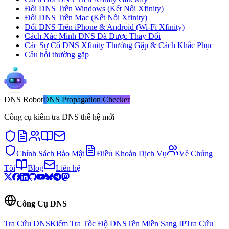
Đổi DNS Trên Windows (Kết Nối Xfinity)
Đổi DNS Trên Mac (Kết Nối Xfinity)
Đổi DNS Trên iPhone & Android (Wi-Fi Xfinity)
Cách Xác Minh DNS Đã Được Thay Đổi
Các Sự Cố DNS Xfinity Thường Gặp & Cách Khắc Phục
Câu hỏi thường gặp
DNS
Robot
DNS Propagation Checker
Công cụ kiểm tra DNS thế hệ mới
Chính Sách Bảo Mật
Điều Khoản Dịch Vụ
Về Chúng
Tôi
Blog
Liên hệ
Công Cụ DNS
Tra Cứu DNS
Kiểm Tra Tốc Độ DNS
Tên Miền Sang IP
Tra Cứu