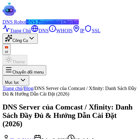
DNS
Robot
DNS Propagation Checker
Trang Chủ
DNS
WHOIS
IP
SSL
Công Cụ
vi
Theme
Chuyển đổi menu
Mục lục
Trang chủ
/
Blog
/
DNS Server của Comcast / Xfinity: Danh Sách Đầy
Đủ & Hướng Dẫn Cài Đặt (2026)
DNS Server của Comcast / Xfinity: Danh
Sách Đầy Đủ & Hướng Dẫn Cài Đặt
(2026)