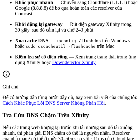
Khắc phục nhanh
— Chuyển sang Cloudflare (1.1.1.1) hoặc
Google (8.8.8.8) để bỏ qua hoàn toàn các resolver của
Comcast
Khởi động lại gateway
— Rút điện gateway Xfinity trong
30 giây, sau đó cắm lại và chờ 2–3 phút
Xóa cache DNS
—
trên Windows
ipconfig /flushdns
hoặc
trên Mac
sudo dscacheutil -flushcache
Kiểm tra sự cố diện rộng
— Xem trang trạng thái trong ứng
dụng Xfinity hoặc
Downdetector Xfinity
Ghi chú
Để có hướng dẫn từng bước đầy đủ, hãy xem bài viết của chúng tôi:
Cách Khắc Phục Lỗi DNS Server Không Phản Hồi
.
Tra Cứu DNS Chậm Trên Xfinity
Nếu các trang web khựng lại trước khi tải nhưng sau đó tải xuống
nhanh, thì phân giải DNS chậm có thể là nguyên nhân. Resolver
của nhà mạng có thể ở mức 30–50ms so với ~11ms của Cloudflare,