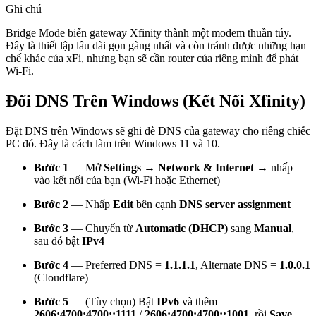
Ghi chú
Bridge Mode biến gateway Xfinity thành một modem thuần túy.
Đây là thiết lập lâu dài gọn gàng nhất và còn tránh được những hạn
chế khác của xFi, nhưng bạn sẽ cần router của riêng mình để phát
Wi-Fi.
Đổi DNS Trên Windows (Kết Nối Xfinity)
Đặt DNS trên Windows sẽ ghi đè DNS của gateway cho riêng chiếc
PC đó. Đây là cách làm trên Windows 11 và 10.
Bước 1
— Mở
Settings → Network & Internet
→ nhấp
vào kết nối của bạn (Wi-Fi hoặc Ethernet)
Bước 2
— Nhấp
Edit
bên cạnh
DNS server assignment
Bước 3
— Chuyển từ
Automatic (DHCP)
sang
Manual
,
sau đó bật
IPv4
Bước 4
— Preferred DNS =
1.1.1.1
, Alternate DNS =
1.0.0.1
(Cloudflare)
Bước 5
— (Tùy chọn) Bật
IPv6
và thêm
2606:4700:4700::1111
/
2606:4700:4700::1001
, rồi
Save