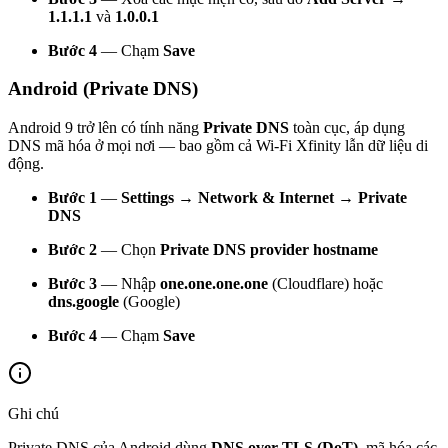
1.1.1.1
và
1.0.0.1
Bước 4
— Chạm
Save
Android (Private DNS)
Android 9 trở lên có tính năng
Private DNS
toàn cục, áp dụng
DNS mã hóa ở mọi nơi — bao gồm cả Wi-Fi Xfinity lẫn dữ liệu di
động.
Bước 1
—
Settings → Network & Internet → Private
DNS
Bước 2
— Chọn
Private DNS provider hostname
Bước 3
— Nhập
one.one.one.one
(Cloudflare) hoặc
dns.google
(Google)
Bước 4
— Chạm
Save
Ghi chú
Private DNS của Android dùng
DNS over TLS (DoT)
, mã hóa các