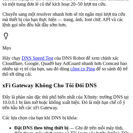
và một trang đơn lẻ có thể kích hoạt 20–50 lượt tra cứu.
Chuyển sang một resolver nhanh hơn sẽ rút ngắn mọi lượt tra cứu
mà thiết bị của bạn thực hiện — trang, ảnh, font chữ, API và các
lệnh gọi nền đều bắt đầu sớm hơn.
Mẹo
Hãy chạy
DNS Speed Test
của DNS Robot để xem chính xác
Cloudflare, Google, Quad9 hay AdGuard nhanh hơn Comcast bao
nhiêu tại vị trí của bạn, sau đó dùng
công cụ Ping
để so sánh độ trễ
thô tới từng cái.
xFi Gateway Không Cho Tôi Đổi DNS
Đây là phàn nàn đặc thù phổ biến nhất của Xfinity: trường DNS tại
10.0.0.1 bị làm mờ hoặc không xuất hiện. Đó là một hạn chế cố ý
trên hầu hết các xFi Gateway.
Các lựa chọn của bạn khi DNS bị khóa:
Đặt DNS theo từng thiết bị
— Ghi đè trên mỗi máy tính,