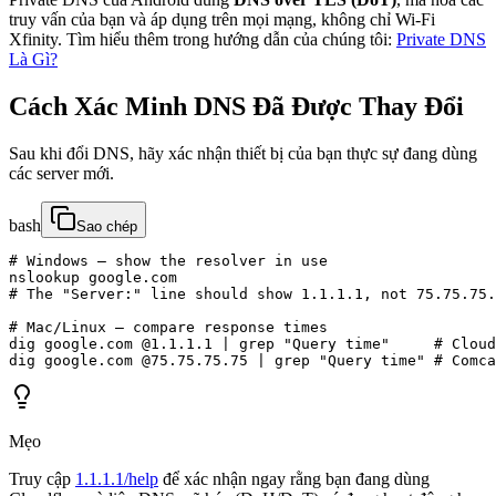
truy vấn của bạn và áp dụng trên mọi mạng, không chỉ Wi-Fi
Xfinity. Tìm hiểu thêm trong hướng dẫn của chúng tôi:
Private DNS
Là Gì?
Cách Xác Minh DNS Đã Được Thay Đổi
Sau khi đổi DNS, hãy xác nhận thiết bị của bạn thực sự đang dùng
các server mới.
bash
Sao chép
# Windows — show the resolver in use

nslookup google.com

# The "Server:" line should show 1.1.1.1, not 75.75.75.
# Mac/Linux — compare response times

dig google.com @1.1.1.1 | grep "Query time"     # Cloud
dig google.com @75.75.75.75 | grep "Query time" # Comca
Mẹo
Truy cập
1.1.1.1/help
để xác nhận ngay rằng bạn đang dùng