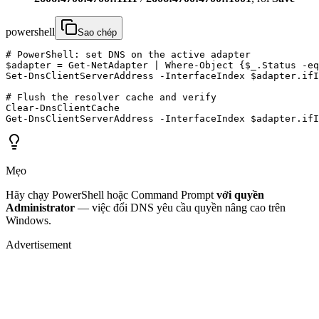
powershell
Sao chép
# PowerShell: set DNS on the active adapter

$adapter = Get-NetAdapter | Where-Object {$_.Status -eq
Set-DnsClientServerAddress -InterfaceIndex $adapter.ifI
# Flush the resolver cache and verify

Clear-DnsClientCache

Get-DnsClientServerAddress -InterfaceIndex $adapter.ifI
Mẹo
Hãy chạy PowerShell hoặc Command Prompt
với quyền
Administrator
— việc đổi DNS yêu cầu quyền nâng cao trên
Windows.
Advertisement