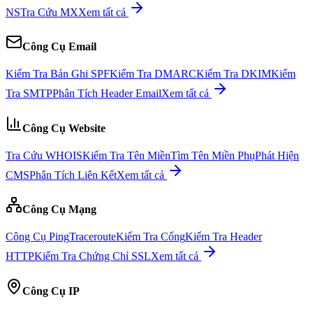
NS
Tra Cứu MX
Xem tất cả
Công Cụ Email
Kiểm Tra Bản Ghi SPF
Kiểm Tra DMARC
Kiểm Tra DKIM
Kiểm
Tra SMTP
Phân Tích Header Email
Xem tất cả
Công Cụ Website
Tra Cứu WHOIS
Kiểm Tra Tên Miền
Tìm Tên Miền Phụ
Phát Hiện
CMS
Phân Tích Liên Kết
Xem tất cả
Công Cụ Mạng
Công Cụ Ping
Traceroute
Kiểm Tra Cổng
Kiểm Tra Header
HTTP
Kiểm Tra Chứng Chỉ SSL
Xem tất cả
Công Cụ IP